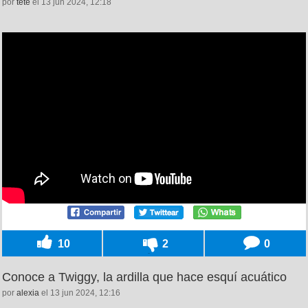
por
tete
el 13 jun 2024, 12:18
10
2
0
Conoce a Twiggy, la ardilla que hace esquí acuático
por
alexia
el 13 jun 2024, 12:16