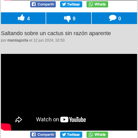
4
9
0
Saltando sobre un cactus sin razón aparente
por
manilagorila
el 12 jun 2024, 10:50