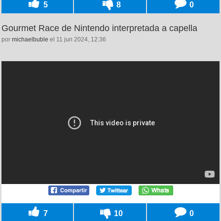
5
8
0
Gourmet Race de Nintendo interpretada a capella
por
michaelbuble
el 11 jun 2024, 12:36
7
10
0