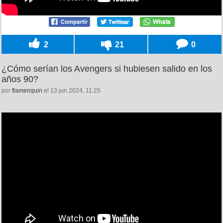
2
21
0
¿Cómo serían los Avengers si hubiesen salido en los
años 90?
por
flamenquin
el 13 jun 2024, 11:25