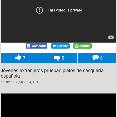
7
5
0
Jóvenes extranjeros prueban platos de casquería
española
por
fer
el 12 jun 2024, 11:42