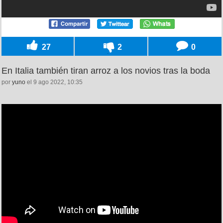
27
2
0
En Italia también tiran arroz a los novios tras la boda
por
yuno
el 9 ago 2022, 10:35