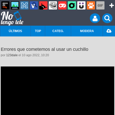
ÚLTIMOS
TOP
CATEG.
MODERA
Errores que cometemos al usar un cuchillo
por
123dale
el 10 ago 2022, 10:20