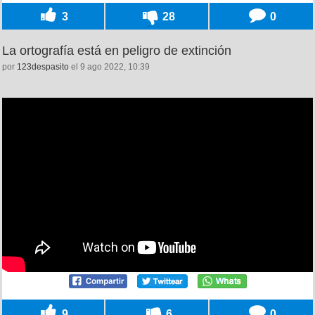
3
28
0
La ortografía está en peligro de extinción
por
123despasito
el 9 ago 2022, 10:39
9
6
0