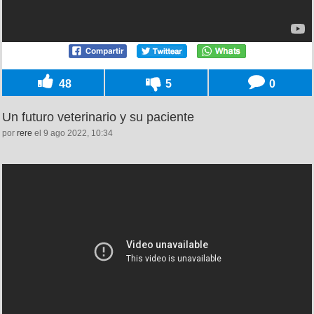
48
5
0
Un futuro veterinario y su paciente
por
rere
el 9 ago 2022, 10:34