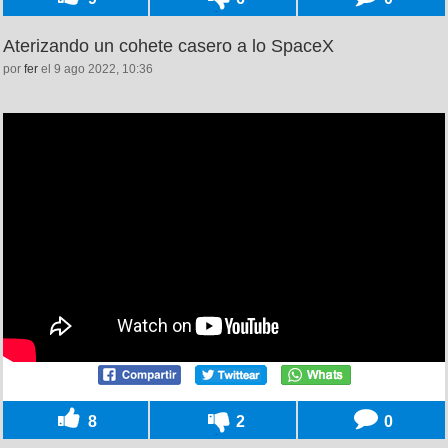
Aterizando un cohete casero a lo SpaceX
por
fer
el 9 ago 2022, 10:36
8
2
0