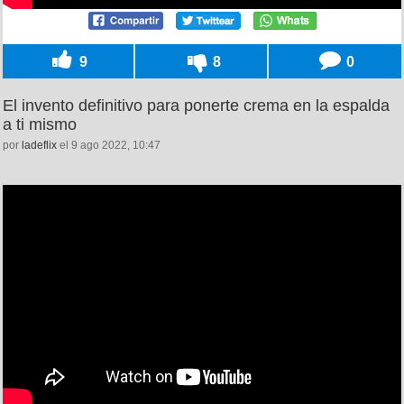
9
8
0
El invento definitivo para ponerte crema en la espalda
a ti mismo
por
ladeflix
el 9 ago 2022, 10:47