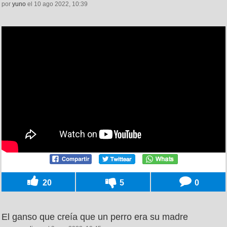
por
yuno
el 10 ago 2022, 10:39
20
5
0
El ganso que creía que un perro era su madre