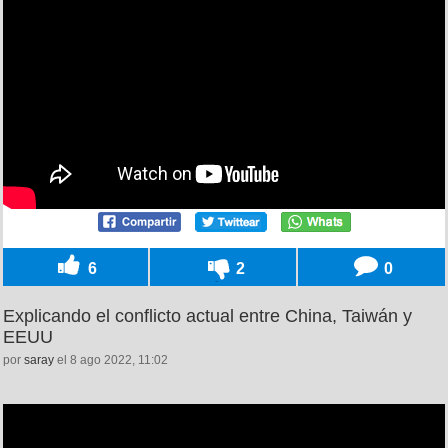
6
2
0
Explicando el conflicto actual entre China, Taiwán y
EEUU
por
saray
el 8 ago 2022, 11:02