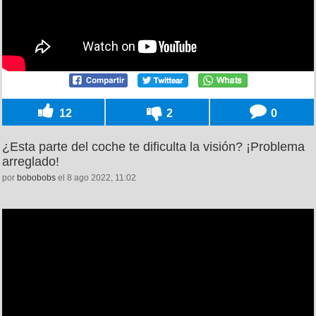
12
2
0
¿Esta parte del coche te dificulta la visión? ¡Problema
arreglado!
por
bobobobs
el 8 ago 2022, 11:02