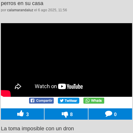
perros en su casa
por
calamarandaluz
el 6 ago 2025, 11:56
3
8
0
La toma imposible con un dron