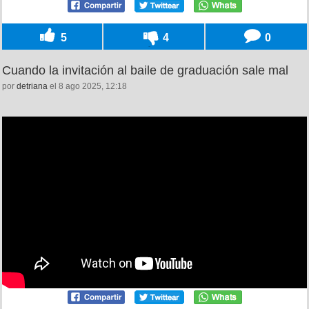
5
4
0
Cuando la invitación al baile de graduación sale mal
por
detriana
el 8 ago 2025, 12:18