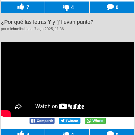
7
4
0
¿Por qué las letras 'i' y 'j' llevan punto?
por
michaelbuble
el 7 ago 2025, 11:36
4
4
0