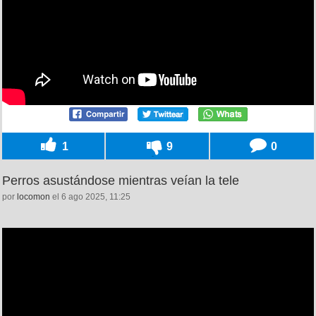
1
9
0
Perros asustándose mientras veían la tele
por
locomon
el 6 ago 2025, 11:25