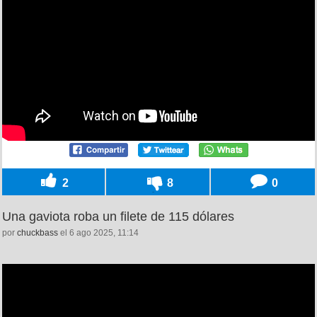
2
8
0
Una gaviota roba un filete de 115 dólares
por
chuckbass
el 6 ago 2025, 11:14