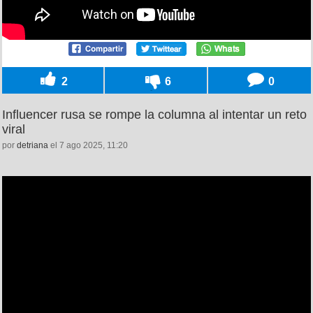
2
6
0
Influencer rusa se rompe la columna al intentar un reto
viral
por
detriana
el 7 ago 2025, 11:20