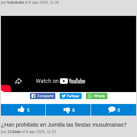
por
bobobobs
el 6 ago 2025, 11:35
5
6
0
¿Han prohibido en Jumilla las fiestas musulmanas?
por
123dale
el 8 ago 2025, 11:22