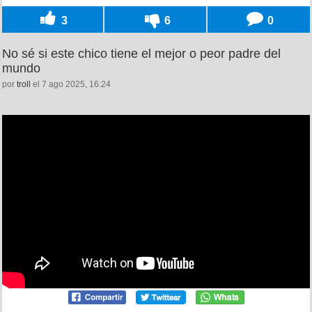
3
6
0
No sé si este chico tiene el mejor o peor padre del
mundo
por
troll
el 7 ago 2025, 16:24