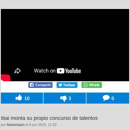
10
3
0
Ibai monta su propio concurso de talentos
por
flamenquin
el 6 jun 2025, 11:50