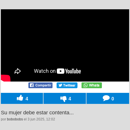
4
4
0
Su mujer debe estar contenta...
por
bobobobs
el 3 jun 2025, 12:02