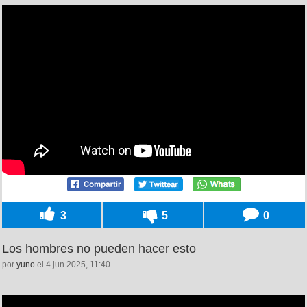
3
5
0
Los hombres no pueden hacer esto
por
yuno
el 4 jun 2025, 11:40