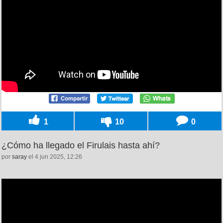
1
10
0
¿Cómo ha llegado el Firulais hasta ahí?
por
saray
el 4 jun 2025, 12:26