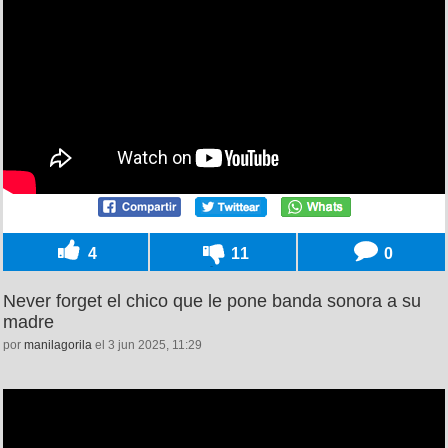
4
11
0
Never forget el chico que le pone banda sonora a su
madre
por
manilagorila
el 3 jun 2025, 11:29