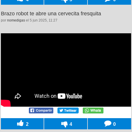
Brazo robot te abre una cervecita fresquita
por
nomedigas
el 5 jun 2025, 11:27
2
4
0