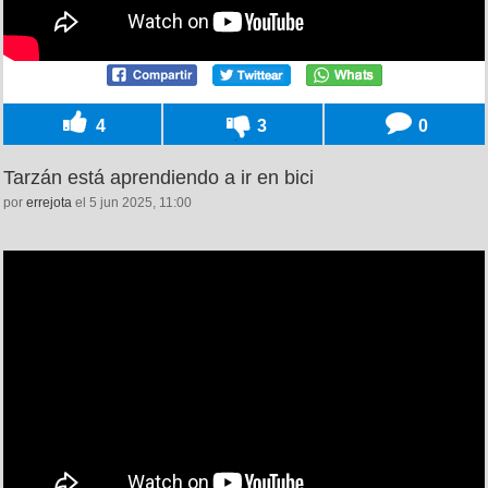
4
3
0
Tarzán está aprendiendo a ir en bici
por
errejota
el 5 jun 2025, 11:00