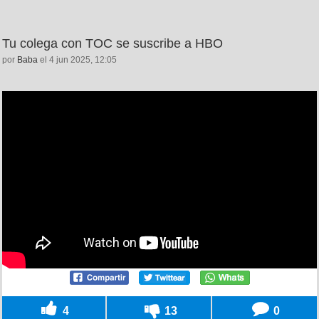
Tu colega con TOC se suscribe a HBO
por
Baba
el 4 jun 2025, 12:05
4
13
0