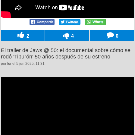
2
4
0
El trailer de Jaws @ 50: el documental sobre cómo se
rodó 'Tiburón' 50 años después de su estreno
por
fer
el 5 jun 2025, 11:31