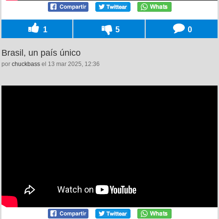
1
5
0
Brasil, un país único
por
chuckbass
el 13 mar 2025, 12:36