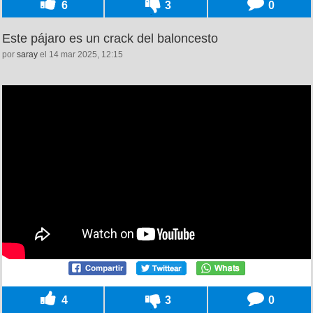
6
3
0
Este pájaro es un crack del baloncesto
por
saray
el 14 mar 2025, 12:15
4
3
0