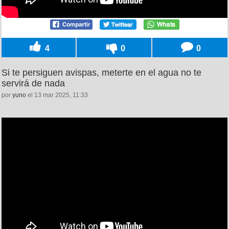
4
0
0
Si te persiguen avispas, meterte en el agua no te
servirá de nada
por
yuno
el 13 mar 2025, 11:33