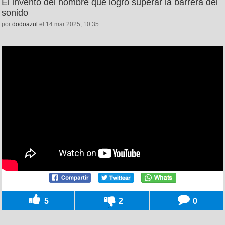
El invento del hombre que logró superar la barrera del
sonido
por
dodoazul
el 14 mar 2025, 10:35
5
2
0