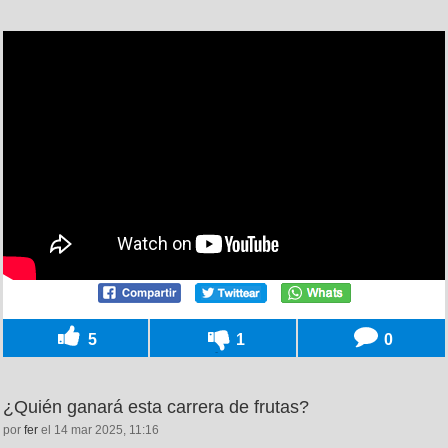
5
1
0
¿Quién ganará esta carrera de frutas?
por
fer
el 14 mar 2025, 11:16