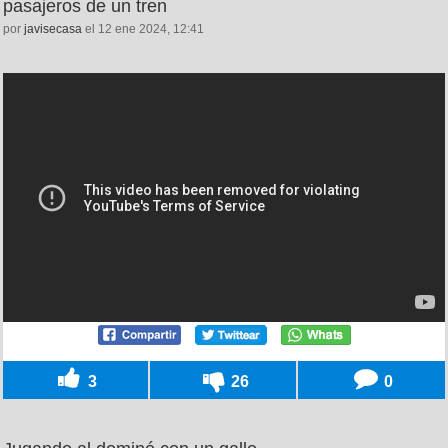
pasajeros de un tren
por
javisecasa
el 12 ene 2024, 12:41
3
26
0