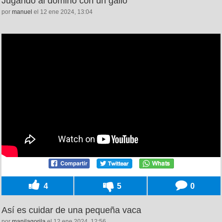
Jugando al dominó con un gallo
por
manuel
el 12 ene 2024, 13:04
4
5
0
Así es cuidar de una pequeña vaca
por
manilagorila
el 12 ene 2024, 12:56