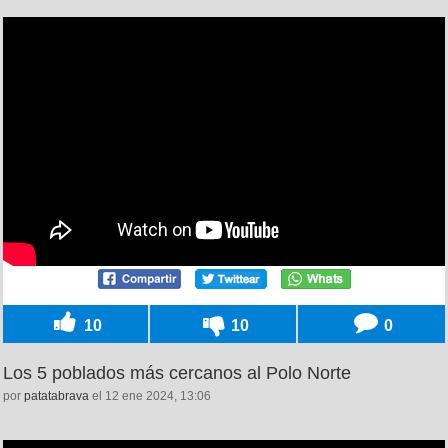
10
10
0
Los 5 poblados más cercanos al Polo Norte
por
patatabrava
el 12 ene 2024, 13:06