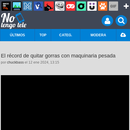
ÚLTIMOS
TOP
CATEG.
MODERA
El récord de quitar gorras con maquinaria pesada
por
chuckbass
el 12 ene 2024, 13:15