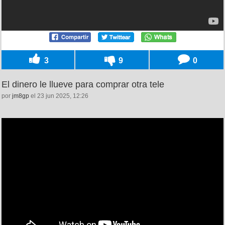
3
9
0
El dinero le llueve para comprar otra tele
por
jm8gp
el 23 jun 2025, 12:26