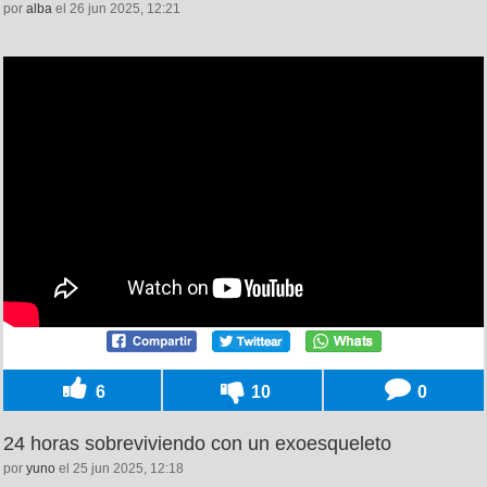
por
alba
el 26 jun 2025, 12:21
6
10
0
24 horas sobreviviendo con un exoesqueleto
por
yuno
el 25 jun 2025, 12:18