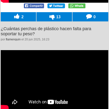
2
13
0
¿Cuántas perchas de plástico hacen falta para
soportar tu peso?
por
flamenquin
el 20 jun 2025, 16:23