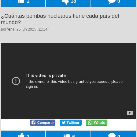
2
18
0
¿Cuántas bombas nucleares tiene cada país del
mundo?
por
fer
el 25 jun 2025, 11:14
3
6
0