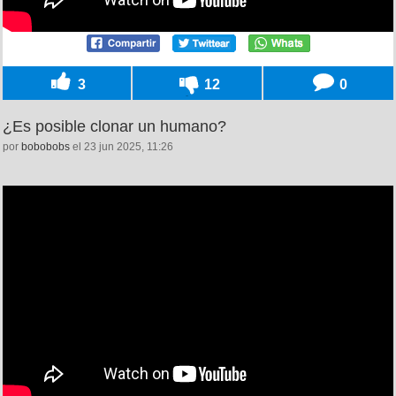
3
12
0
¿Es posible clonar un humano?
por
bobobobs
el 23 jun 2025, 11:26