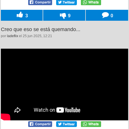
3
9
0
Creo que eso se está quemando...
por
ladeflix
el 25 jun 2025, 12:21