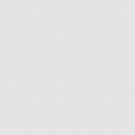
ir
artir
+
lr