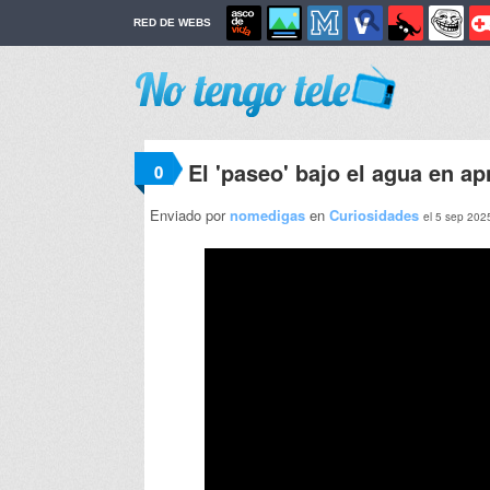
RED DE WEBS
El 'paseo' bajo el agua en a
0
Enviado por
nomedigas
en
Curiosidades
el 5 sep 202