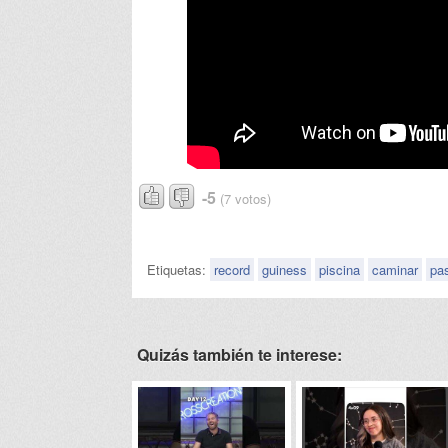
-5
(7 votos)
Etiquetas:
record
guiness
piscina
caminar
pa
Quizás también te interese: