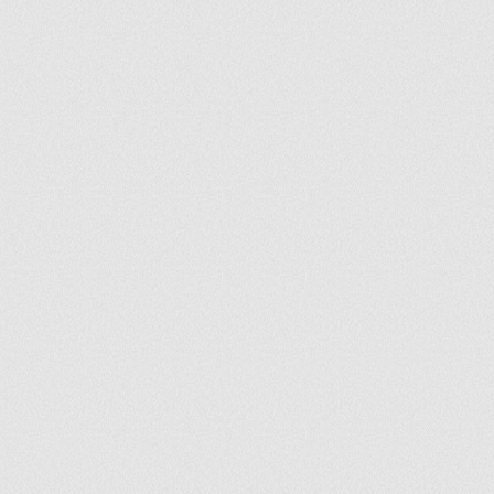
ir
artir
+
lr