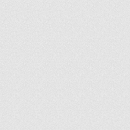
ir
artir
+
lr