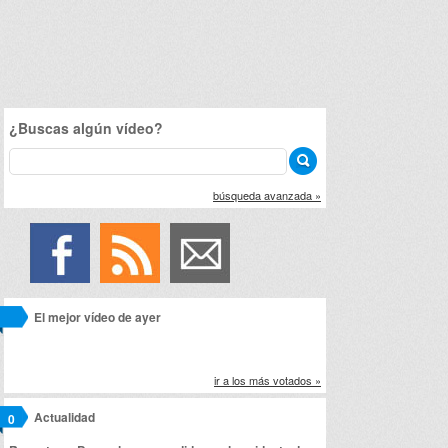
¿Buscas algún vídeo?
búsqueda avanzada »
El mejor vídeo de ayer
ir a los más votados »
Actualidad
0