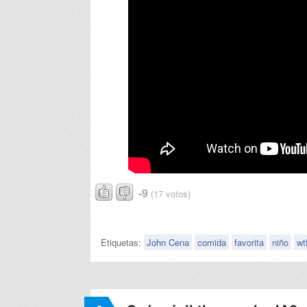
-9
(17 votos)
Etiquetas:
John Cena
comida
favorita
niño
wt