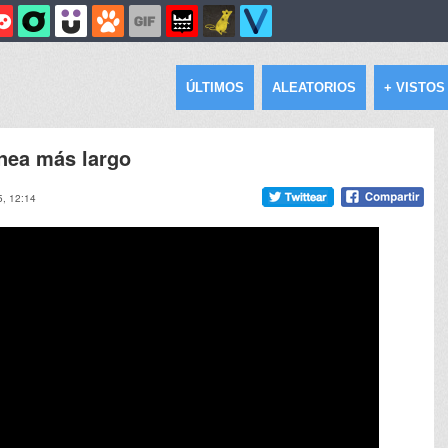
ÚLTIMOS
ALEATORIOS
+ VISTOS
pnea más largo
5, 12:14