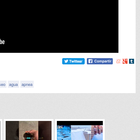
Compartir
Compart
Comp
en
en
en
meneame
Google
tumb
seo
agua
apnea