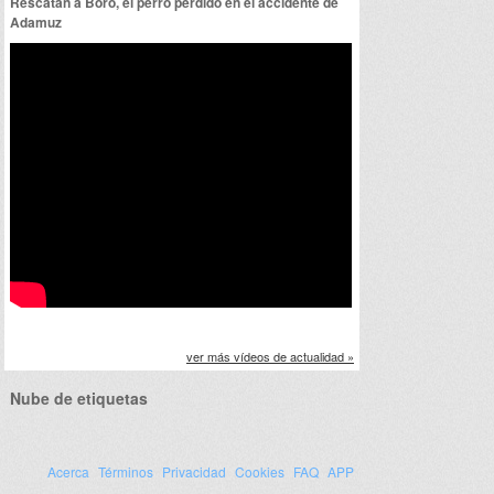
Rescatan a Boro, el perro perdido en el accidente de
Adamuz
ver más vídeos de actualidad »
Nube de etiquetas
Acerca
Términos
Privacidad
Cookies
FAQ
APP