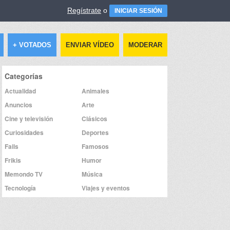
Regístrate
o
INICIAR SESIÓN
+ VOTADOS
ENVIAR VÍDEO
MODERAR
Categorías
Actualidad
Animales
Anuncios
Arte
Cine y televisión
Clásicos
Curiosidades
Deportes
Fails
Famosos
Frikis
Humor
Memondo TV
Música
Tecnología
Viajes y eventos