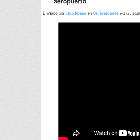
aeropuerto
Enviado por
chuckbass
en
Curiosidades
el 2 sep 2025