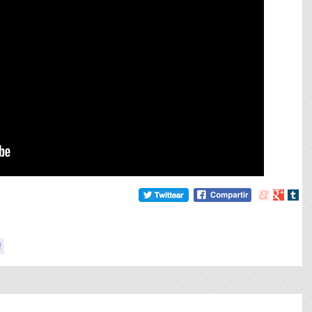
Compartir
Compart
Comp
en
en
en
meneame
Google
tumb
f