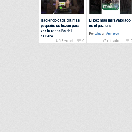
Haciendo cada día más
El pez más infravalorado
pequeño su buzón para
es el pez luna
ver la reacción del
Por
alba
en
Animales
cartero
-8 (16 votos)
0
+7 (11 votos)
Por
nomedigas
en
Curiosidades