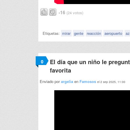
-16
(24 votos)
Etiquetas:
mirar
gente
reacción
aeropuerto
az
El día que un niño le pregun
0
favorita
Enviado por
argelia
en
Famosos
el 2 sep 2025, 11:00