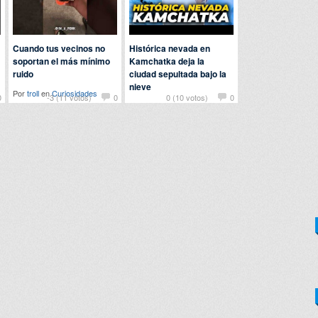
Cuando tus vecinos no
Histórica nevada en
soportan el más mínimo
Kamchatka deja la
ruido
ciudad sepultada bajo la
nieve
Por
troll
en
Curiosidades
0
-3 (11 votos)
0
0 (10 votos)
0
Por
bobobobs
en
Actualidad