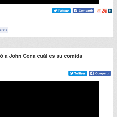
Compartir
Compart
Comp
en
en
en
meneame
Google
tumb
afata
tó a John Cena cuál es su comida