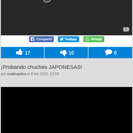
17
10
0
¡Probando chuches JAPONESAS!
por
cuatrogatos
el 8 feb 2020, 12:03