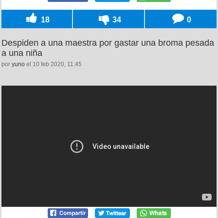
18
34
0
Despiden a una maestra por gastar una broma pesada
a una niña
por
yuno
el 10 feb 2020, 11:45