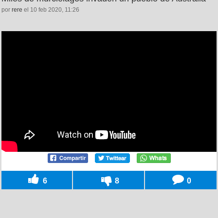
por
rere
el 10 feb 2020, 11:26
6
8
0