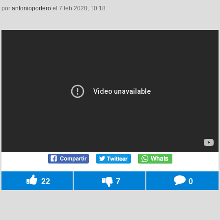
por
antonioportero
el 7 feb 2020, 10:18
22
7
0