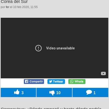
Corea del Sur
por
fer
el 10 feb 2020, 11:55
3
10
1