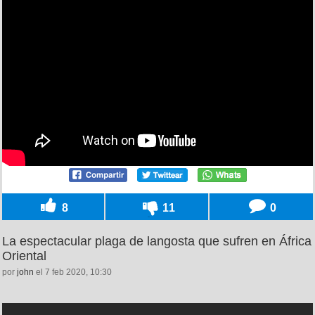
8
11
0
La espectacular plaga de langosta que sufren en África
Oriental
por
john
el 7 feb 2020, 10:30