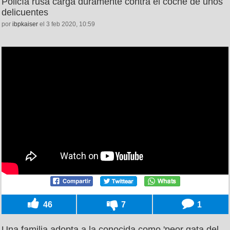
Policía rusa carga duramente contra el coche de unos
delicuentes
por
ibpkaiser
el 3 feb 2020, 10:59
46
7
1
Una familia adopta a la conocida como 'peor gata del