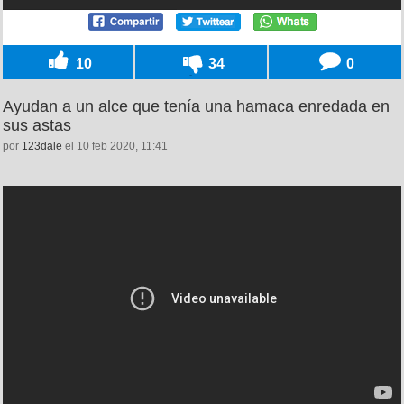
10
34
0
Ayudan a un alce que tenía una hamaca enredada en
sus astas
por
123dale
el 10 feb 2020, 11:41