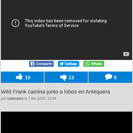
10
13
0
Wild Frank camina junto a lobos en Antequera
por
rubenalex
el 7 feb 2020, 10:04