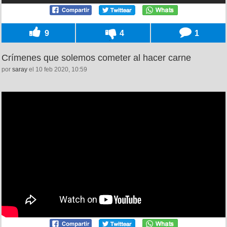
9
4
1
Crímenes que solemos cometer al hacer carne
por
saray
el 10 feb 2020, 10:59