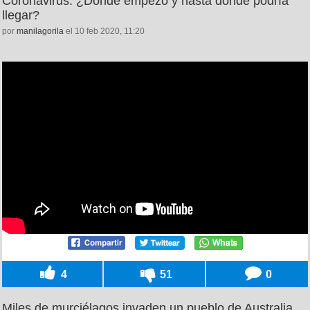
Coronavirus: ¿Dónde empezó y hasta dónde podría
llegar?
por
manilagorila
el 10 feb 2020, 11:20
4
51
0
Miles de murciélagos invaden un pueblo de Australia