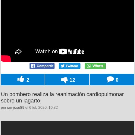
2
12
0
Un bombero realiza la reanimación cardiopulmonar
sobre un lagarto
por
iamjose89
el 6 feb 2020, 10:32