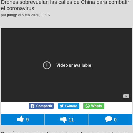
Drones sobrevuelan las calles de China para combatir
el coronavirus
por
jm8gp
el 5 feb 2020, 11:16
9
11
0