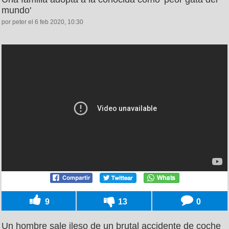
mundo'
por peter el 6 feb 2020, 10:30
9
13
0
Un hombre sale ileso de un brutal accidente de coche