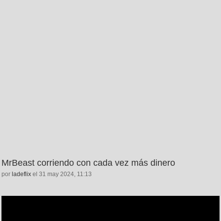
MrBeast corriendo con cada vez más dinero
por
ladeflix
el 31 may 2024, 11:13