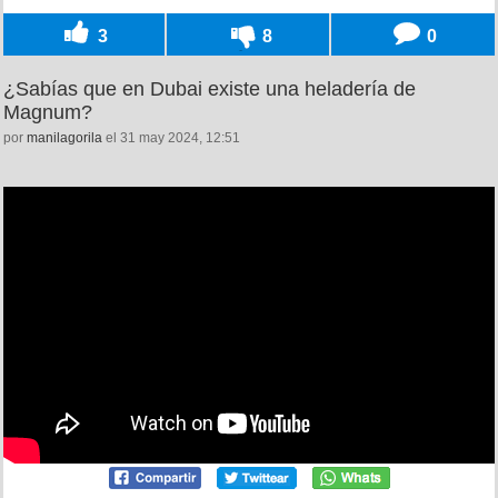
3
8
0
¿Sabías que en Dubai existe una heladería de
Magnum?
por
manilagorila
el 31 may 2024, 12:51