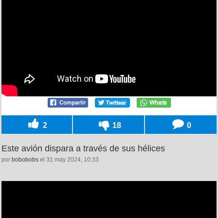
2
18
0
Este avión dispara a través de sus hélices
por
bobobobs
el 31 may 2024, 10:33