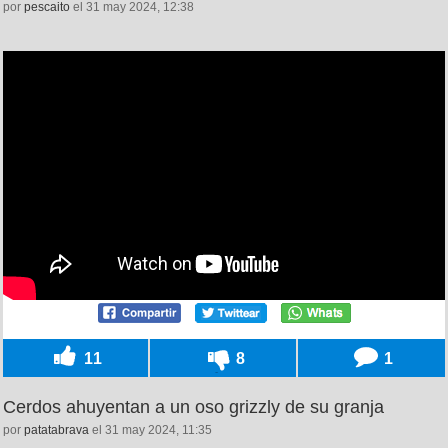
por
pescaito
el 31 may 2024, 12:38
11
8
1
Cerdos ahuyentan a un oso grizzly de su granja
por
patatabrava
el 31 may 2024, 11:35