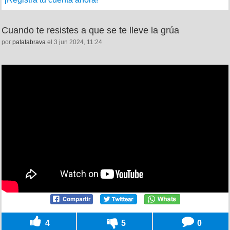
Cuando te resistes a que se te lleve la grúa
por
patatabrava
el 3 jun 2024, 11:24
4
5
0