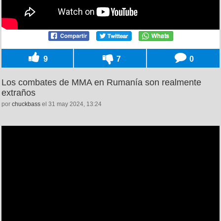
9
7
0
Los combates de MMA en Rumanía son realmente
extraños
por
chuckbass
el 31 may 2024, 13:24