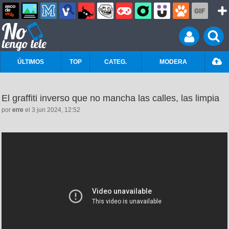
ÚLTIMOS
TOP
CATEG.
MODERA
El graffiti inverso que no mancha las calles, las limpia
por
erre
el 3 jun 2024, 12:52