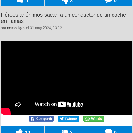
1
8
0
Héroes anónimos sacan a un conductor de un coche
en llamas
por
nomedigas
el 31 may 2024, 13:12
10
2
0