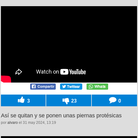
3
23
0
Así se quitan y se ponen unas piernas protésicas
por
alvaro
el 31 may 2024, 13:19