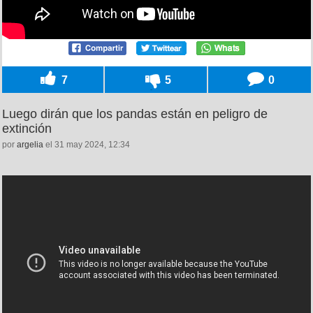
7
5
0
Luego dirán que los pandas están en peligro de
extinción
por
argelia
el 31 may 2024, 12:34