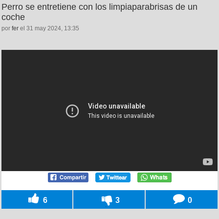
Perro se entretiene con los limpiaparabrisas de un
coche
por
fer
el 31 may 2024, 13:35
6
3
0