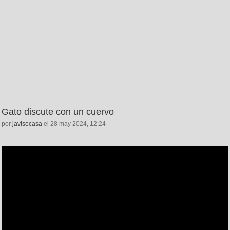
Gato discute con un cuervo
por
javisecasa
el 28 may 2024, 12:24