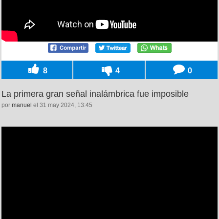
8
4
0
La primera gran señal inalámbrica fue imposible
por
manuel
el 31 may 2024, 13:45