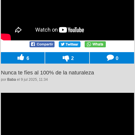
6
2
0
Nunca te fíes al 100% de la naturaleza
por
Baba
el 9 jul 2025, 11:34