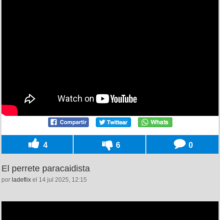
4
6
0
El perrete paracaidista
por
ladeflix
el 14 jul 2025, 12:15