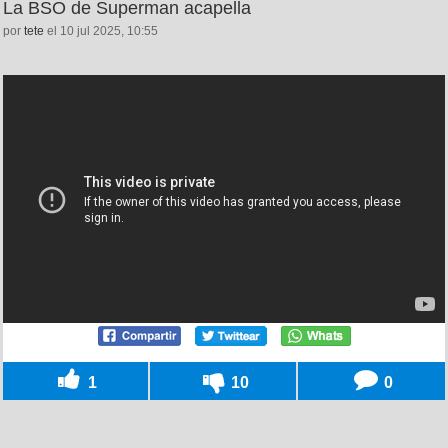
La BSO de Superman acapella
por
tete
el 10 jul 2025, 10:55
1
10
0