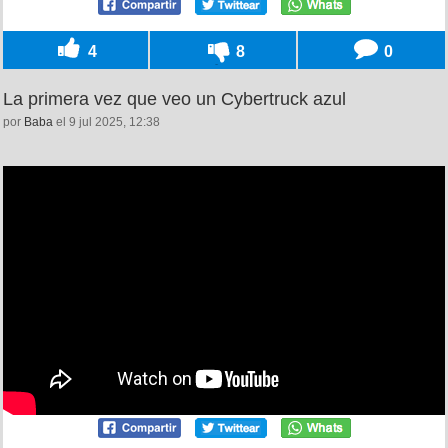
4
8
0
La primera vez que veo un Cybertruck azul
por
Baba
el 9 jul 2025, 12:38