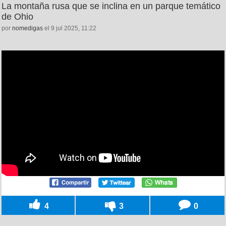
La montaña rusa que se inclina en un parque temático
de Ohio
por
nomedigas
el 9 jul 2025, 11:22
4
3
0