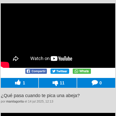
1
11
0
¿Qué pasa cuando te pica una abeja?
por
manilagorila
el 14 jul 2025, 12:13