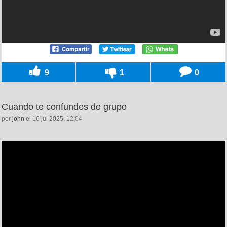
9
1
0
Cuando te confundes de grupo
por
john
el 16 jul 2025, 12:04