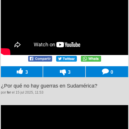
3
3
0
¿Por qué no hay guerras en Sudamérica?
por
fer
el 15 jul 2025, 11:53