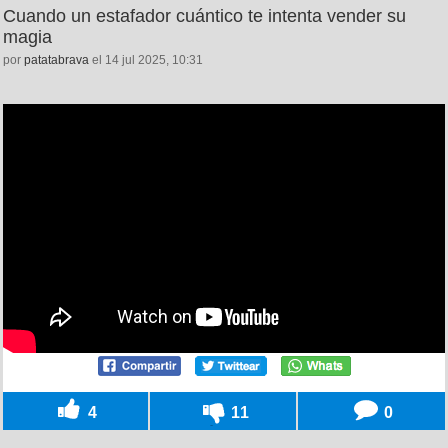
Cuando un estafador cuántico te intenta vender su
magia
por
patatabrava
el 14 jul 2025, 10:31
4
11
0