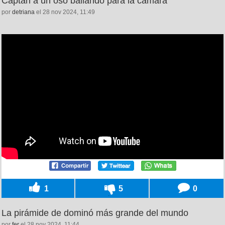
Captan a un oso bailando para la cámara
por
detriana
el 28 nov 2024, 11:49
1
5
0
La pirámide de dominó más grande del mundo
por
fer
el 28 nov 2024, 11:44