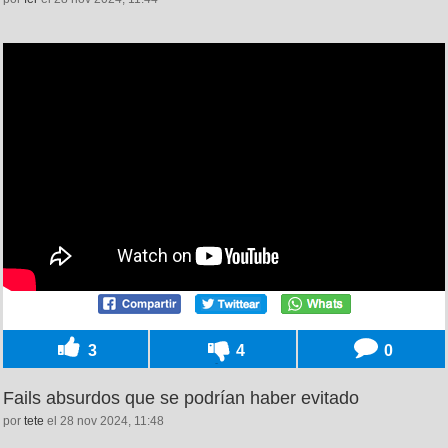
3
4
0
Fails absurdos que se podrían haber evitado
por
tete
el 28 nov 2024, 11:48