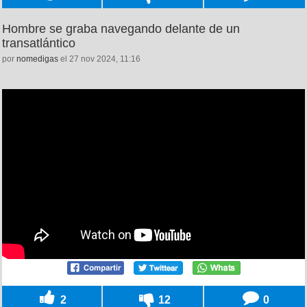
Hombre se graba navegando delante de un
transatlántico
por
nomedigas
el 27 nov 2024, 11:16
2
12
0