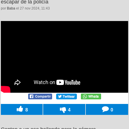
escapar de la policía
por
Baba
el 27 nov 2024, 11:43
8
4
0