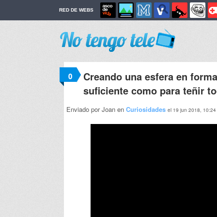
RED DE WEBS
Creando una esfera en form
0
suficiente como para teñir t
Enviado por Joan en
Curiosidades
el 19 jun 2018, 10:24