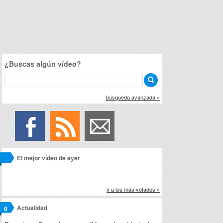
¿Buscas algún vídeo?
búsqueda avanzada »
El mejor vídeo de ayer
ir a los más votados »
Actualidad
0