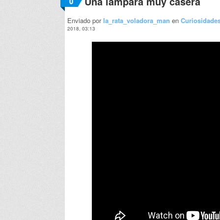
Una lampara muy casera
0
Enviado por
la_rata_voladora_man
en
Curiosidade
2018, 03:13