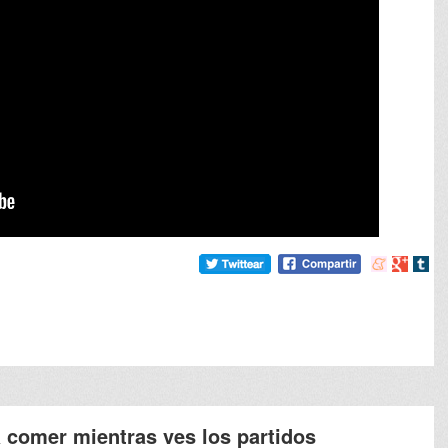
Compartir
Compart
Comp
en
en
en
meneame
Google
tumb
a comer mientras ves los partidos