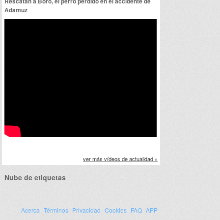
Rescatan a Boro, el perro perdido en el accidente de
Adamuz
ver más vídeos de actualidad »
Nube de etiquetas
Acerca
Términos
Privacidad
Cookies
FAQ
APP