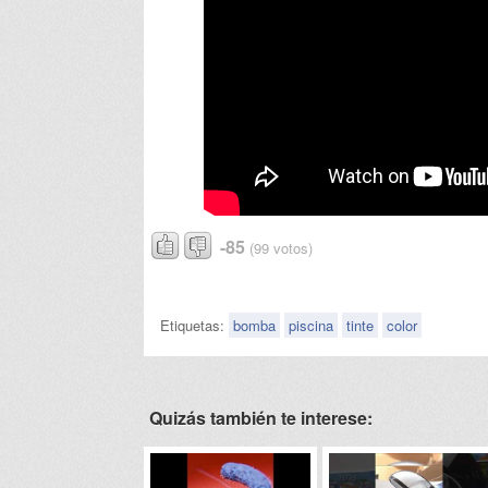
-85
(99 votos)
Etiquetas:
bomba
piscina
tinte
color
Quizás también te interese: