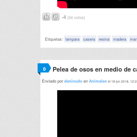
-4
(34 votos)
Etiquetas:
lampara
casera
resina
madera
man
Pelea de osos en medio de c
0
Enviado por
daninudo
en
Animales
el 18 jun 2018, 12: