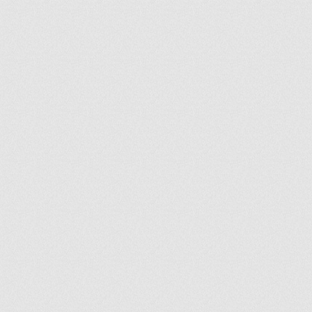
ir
artir
+
lr