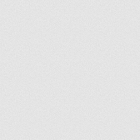
ir
artir
+
lr