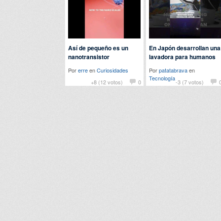
Así de pequeño es un
En Japón desarrollan una
nanotransistor
lavadora para humanos
Por
erre
en
Curiosidades
Por
patatabrava
en
Tecnología
+8 (12 votos)
0
-3 (7 votos)