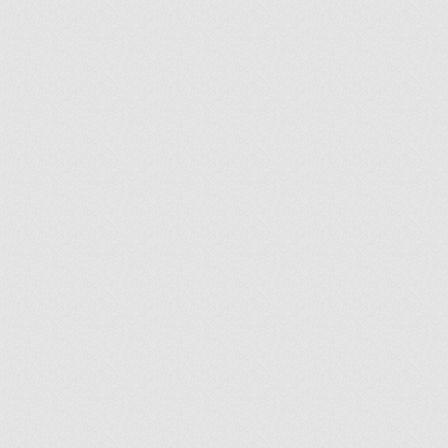
ir
artir
+
lr