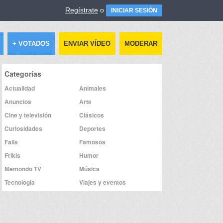
Regístrate
o
INICIAR SESIÓN
+ VOTADOS
ENVIAR VÍDEO
MODERAR
Categorías
Actualidad
Animales
Anuncios
Arte
Cine y televisión
Clásicos
Curiosidades
Deportes
Fails
Famosos
Frikis
Humor
Memondo TV
Música
Tecnología
Viajes y eventos