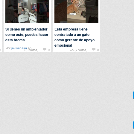
Si tienes un ambientador
Esta empresa tiene
como este, puedes hacer
contratado a un gato
esta broma
como gerente de apoyo
emocional
Por
javisecasa
en
0
-3 (9 votos)
0
+5 (7 votos)
0
Curiosidades
Por
detriana
en
Animales