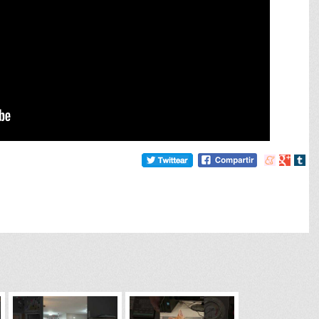
Compartir
Compart
Comp
en
en
en
meneame
Google
tumb