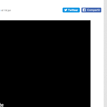
s
el 19 jun