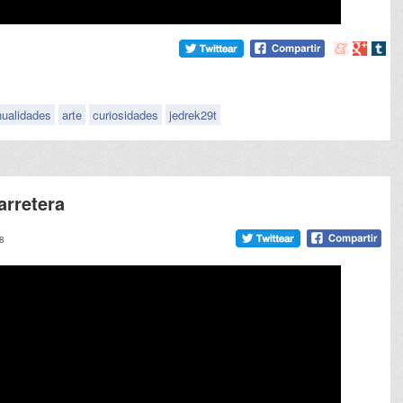
Compartir
Compart
Comp
en
en
en
meneame
Google
tumb
ualidades
arte
curiosidades
jedrek29t
arretera
28