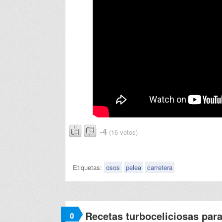
-4
(16 votos)
Etiquetas:
osos
pelea
carretera
Recetas turboceliciosas par
0