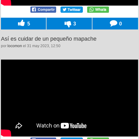
5
3
0
Así es cuidar de un pequeño mapache
por
locomon
el 31 may 2023, 12:50