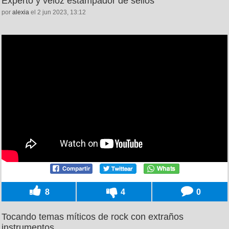
Experto y veloz estampador de sellos
por
alexia
el 2 jun 2023, 13:12
8
4
0
Tocando temas míticos de rock con extraños
instrumentos