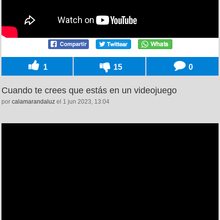
1
15
0
Cuando te crees que estás en un videojuego
por
calamarandaluz
el 1 jun 2023, 13:04