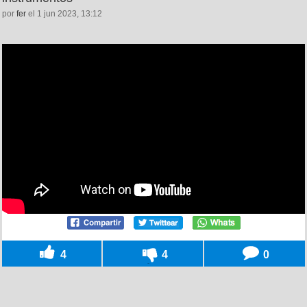
por
fer
el 1 jun 2023, 13:12
4
4
0