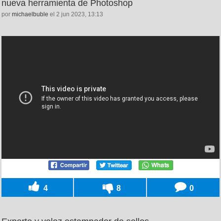
nueva herramienta de Photoshop
por
michaelbuble
el 2 jun 2023, 13:13
4
8
0