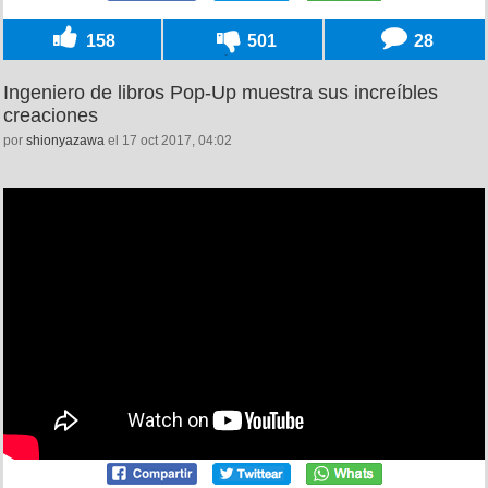
158
501
28
Ingeniero de libros Pop-Up muestra sus increíbles
creaciones
por
shionyazawa
el 17 oct 2017, 04:02