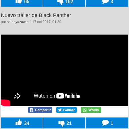
65
162
3
Nuevo tráiler de Black Panther
por
shionyazawa
el 17 oct 2017, 01:39
34
21
1