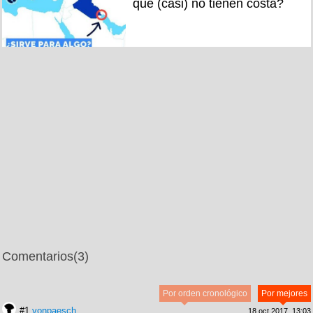
que (casi) no tienen costa?
Comentarios
(3)
Por orden cronológico
Por mejores
#1
vonpaesch
18 oct 2017, 13:03