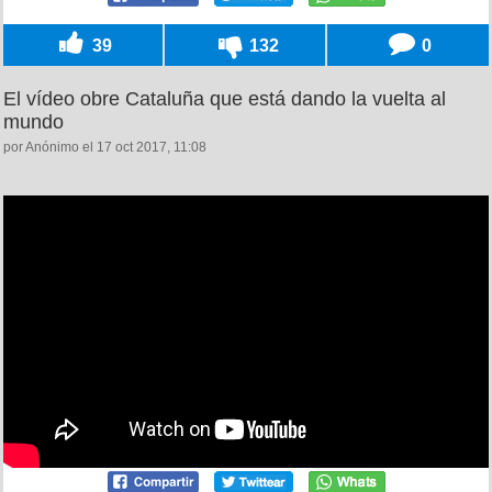
39
132
0
El vídeo obre Cataluña que está dando la vuelta al
mundo
por Anónimo el 17 oct 2017, 11:08