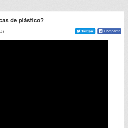
as de plástico?
2:28