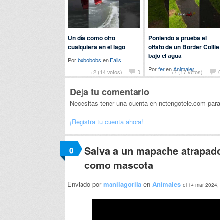
Un día como otro
Poniendo a prueba el
cualquiera en el lago
olfato de un Border Collie
bajo el agua
Por
bobobobs
en
Fails
Por
fer
en
Animales
+2 (14 votos)
0
+7 (17 votos)
Deja tu comentario
Necesitas tener una cuenta en notengotele.com para
¡Registra tu cuenta ahora!
Salva a un mapache atrapado
0
como mascota
Enviado por
manilagorila
en
Animales
el 14 mar 2024,