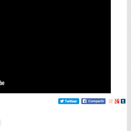
Compartir
Compart
Comp
en
en
en
meneame
Google
tumb