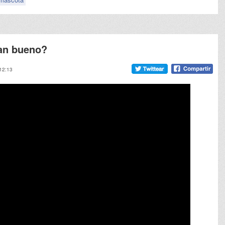
tan bueno?
 12:13