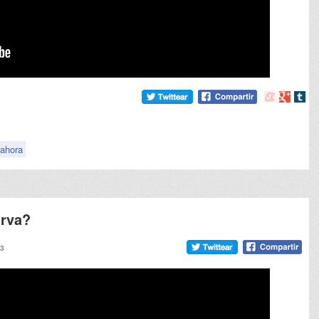
Compartir
Compart
Comp
en
en
en
meneame
Google
tumb
ahora
urva?
13