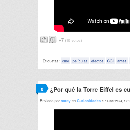
+7
(15 votos)
Etiquetas:
cine
películas
efectos
CGI
antes
¿Por qué la Torre Eiffel es c
0
Enviado por
saray
en
Curiosidades
el 14 mar 2024, 12: