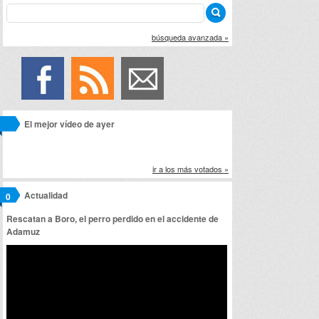
búsqueda avanzada »
El mejor vídeo de ayer
ir
artir
+
lr
ir a los más votados »
Actualidad
0
Rescatan a Boro, el perro perdido en el accidente de
Adamuz