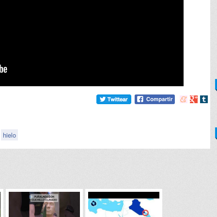
Compartir
Compart
Comp
en
en
en
meneame
Google
tumb
hielo