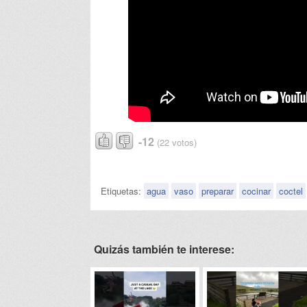
-12
(22 votos)
Etiquetas:
agua
vaso
preparar
cocinar
coctel
Quizás también te interese: