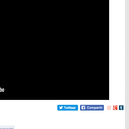
Compartir
Compart
Comp
en
en
en
meneame
Google
tumb
mascota