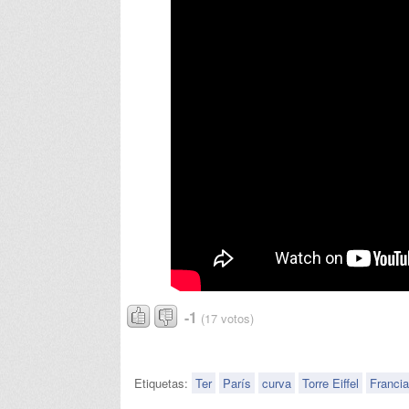
-1
(17 votos)
Etiquetas:
Ter
París
curva
Torre Eiffel
Francia