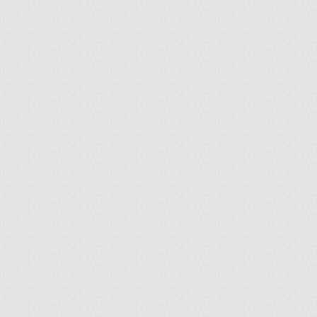
ir
artir
+
lr