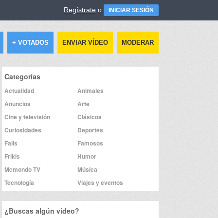
Regístrate
o
INICIAR SESIÓN
+ VOTADOS
ENVIAR VÍDEO
MODERAR
Categorías
Actualidad
Animales
Anuncios
Arte
Cine y televisión
Clásicos
Curiosidades
Deportes
Fails
Famosos
Frikis
Humor
Memondo TV
Música
Tecnología
Viajes y eventos
¿Buscas algún vídeo?