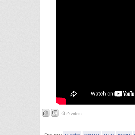
-3
(9 votos)
Etiquetas:
animales
mapache
salvar
rescate