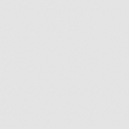
ir
artir
+
lr