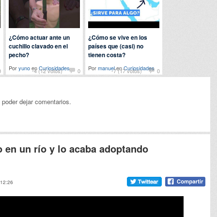
¿Cómo actuar ante un
¿Cómo se vive en los
cuchillo clavado en el
países que (casi) no
pecho?
tienen costa?
Por
yuno
en
Curiosidades
Por
manuel
en
Curiosidades
0
-4 (12 votos)
0
-7 (17 votos)
0
 poder dejar comentarios.
 en un río y lo acaba adoptando
 12:26