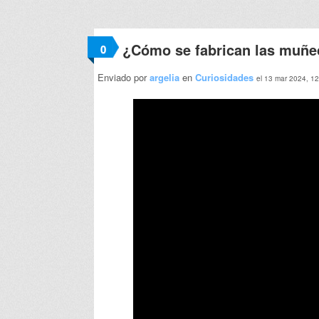
¿Cómo se fabrican las muñec
0
Enviado por
argelia
en
Curiosidades
el 13 mar 2024, 1