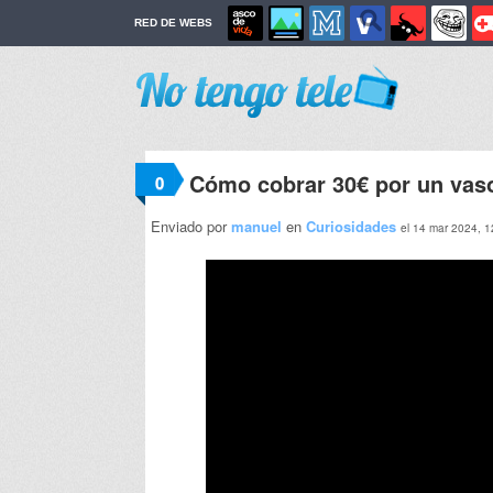
RED DE WEBS
Cómo cobrar 30€ por un vas
0
Enviado por
manuel
en
Curiosidades
el 14 mar 2024, 1