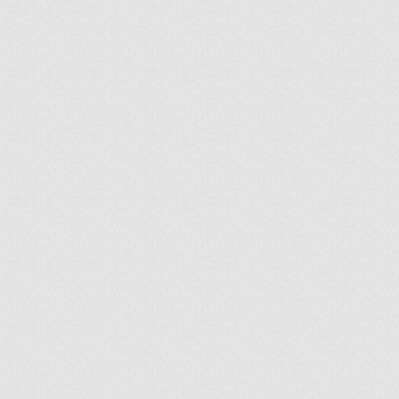
ir
artir
+
lr