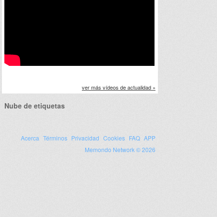
ver más vídeos de actualidad »
Nube de etiquetas
Acerca
Términos
Privacidad
Cookies
FAQ
APP
Memondo Network © 2026