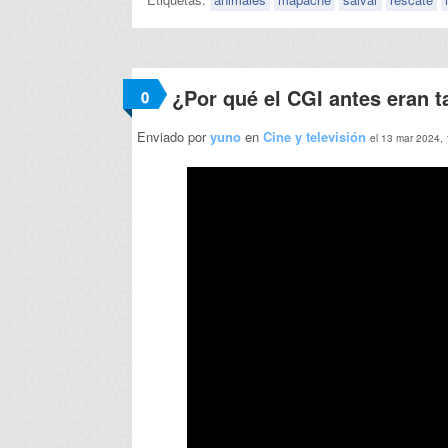
¿Por qué el CGI antes eran 
0
Enviado por
yuno
en
Cine y televisión
el 13 mar 2024,