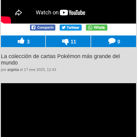
3
11
0
La colección de cartas Pokémon más grande del
mundo
por
argelia
el 17 ene 2025, 12:43