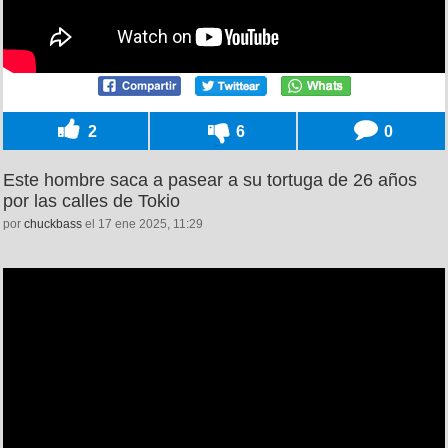
2
6
0
Este hombre saca a pasear a su tortuga de 26 años
por las calles de Tokio
por
chuckbass
el 17 ene 2025, 11:29