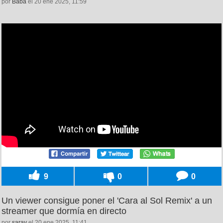
por
Baba
el 20 ene 2025, 11:59
9
0
0
Un viewer consigue poner el 'Cara al Sol Remix' a un
streamer que dormía en directo
por
saray
el 20 ene 2025, 11:41