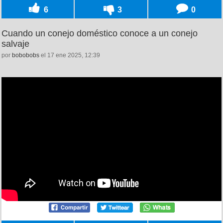
6
3
0
Cuando un conejo doméstico conoce a un conejo
salvaje
por
bobobobs
el 17 ene 2025, 12:39