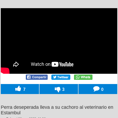
7
3
0
Perra deseperada lleva a su cachoro al veterinario en
Estambul