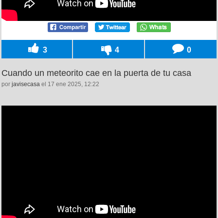
3
4
0
Cuando un meteorito cae en la puerta de tu casa
por
javisecasa
el 17 ene 2025, 12:22