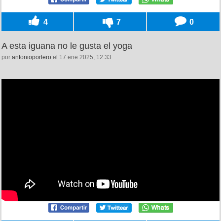
4
7
0
A esta iguana no le gusta el yoga
por
antonioportero
el 17 ene 2025, 12:33