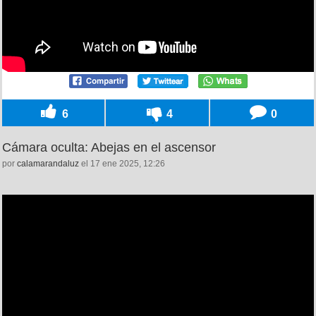
6
4
0
Cámara oculta: Abejas en el ascensor
por
calamarandaluz
el 17 ene 2025, 12:26