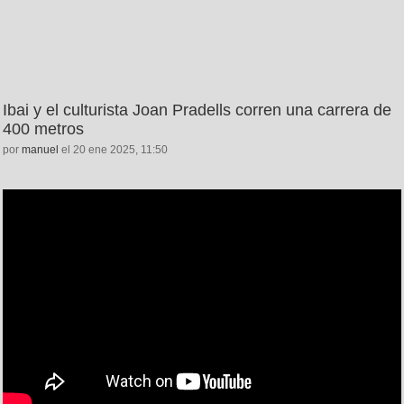
Ibai y el culturista Joan Pradells corren una carrera de
400 metros
por
manuel
el 20 ene 2025, 11:50