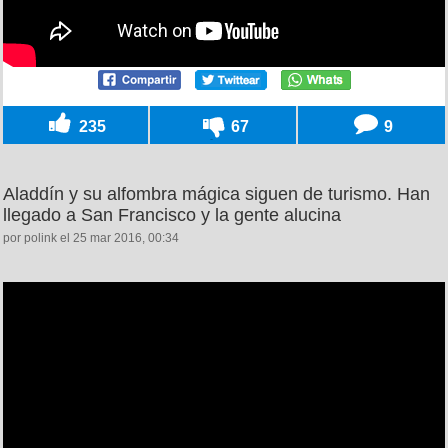
235
67
9
Aladdín y su alfombra mágica siguen de turismo. Han
llegado a San Francisco y la gente alucina
por polink el 25 mar 2016, 00:34