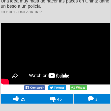
Una idea muy mala de hacer las paces en China: darle
un beso a un policía
por frudi el 24 mar 2016, 15:32
25
45
3