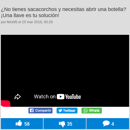
¿No tienes sacacorchos y necesitas abrir una botella?
¡Una llave es tu solución!
por felix96 el 25 mar 2016, 00:26
58
35
4