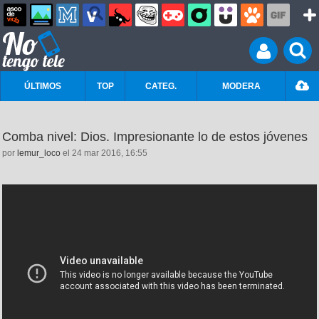
ÚLTIMOS
TOP
CATEG.
MODERA
Comba nivel: Dios. Impresionante lo de estos jóvenes
por
lemur_loco
el 24 mar 2016, 16:55