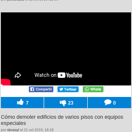
7
23
0
Cómo demoler edificios de varios pisos con equipos
especiales
por
sbvasyl
el 21 oct 2019, 18:28