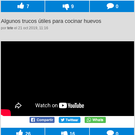
7
9
0
Algunos trucos útiles para cocinar huevos
por
tete
el 21 oct 2019, 11:16
26
16
0