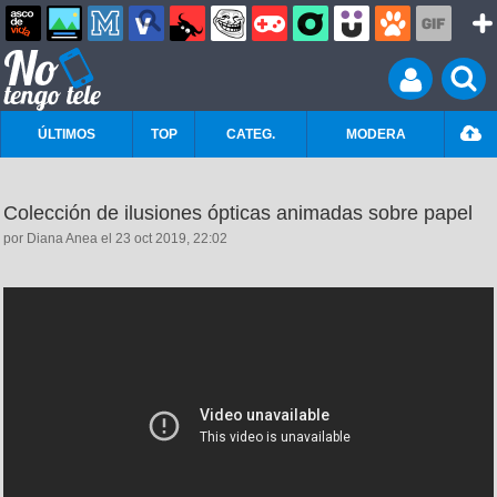
ÚLTIMOS
TOP
CATEG.
MODERA
Colección de ilusiones ópticas animadas sobre papel
por Diana Anea el 23 oct 2019, 22:02