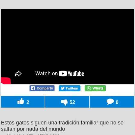
2
52
0
Estos gatos siguen una tradición familiar que no se
saltan por nada del mundo