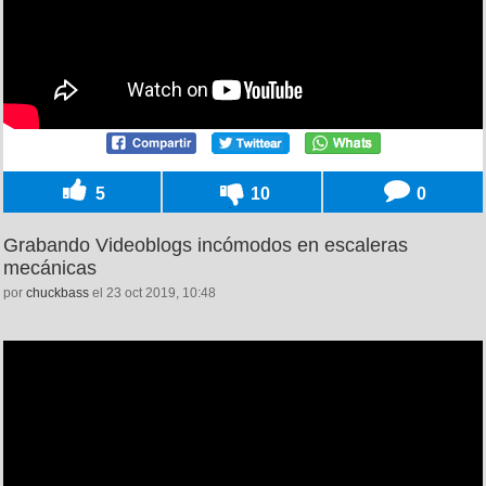
5
10
0
Grabando Videoblogs incómodos en escaleras
mecánicas
por
chuckbass
el 23 oct 2019, 10:48