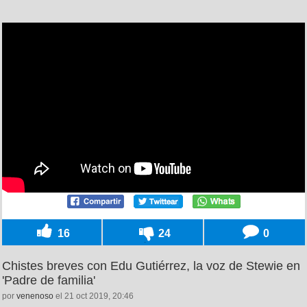
16
24
0
Chistes breves con Edu Gutiérrez, la voz de Stewie en
'Padre de familia'
por
venenoso
el 21 oct 2019, 20:46