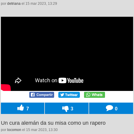
por
detriana
el 15 mar 2023, 13:29
7
3
0
Un cura alemán da su misa como un rapero
por
locomon
el 15 mar 2023, 13:30