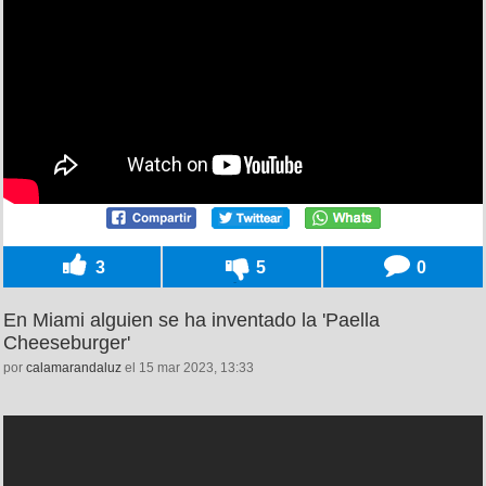
3
5
0
En Miami alguien se ha inventado la 'Paella
Cheeseburger'
por
calamarandaluz
el 15 mar 2023, 13:33