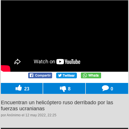
23
8
0
Encuentran un helicóptero ruso derribado por las
fuerzas ucranianas
por Anónimo el 12 may 2022, 22:25