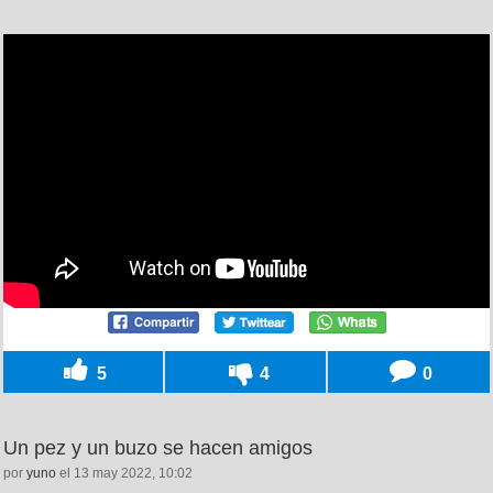
5
4
0
Un pez y un buzo se hacen amigos
por
yuno
el 13 may 2022, 10:02