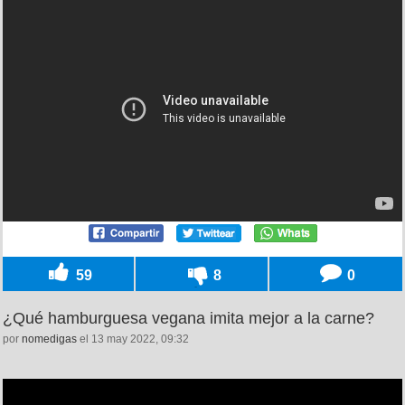
59
8
0
¿Qué hamburguesa vegana imita mejor a la carne?
por
nomedigas
el 13 may 2022, 09:32