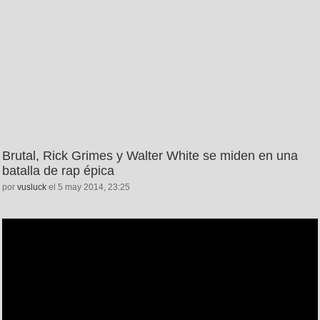
Brutal, Rick Grimes y Walter White se miden en una
batalla de rap épica
por
vusluck
el 5 may 2014, 23:25