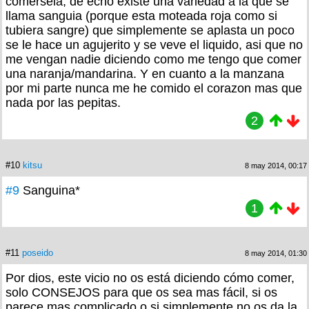
comersela, de echo existe una variedad a la que se
llama sanguia (porque esta moteada roja como si
tubiera sangre) que simplemente se aplasta un poco
se le hace un agujerito y se veve el liquido, asi que no
me vengan nadie diciendo como me tengo que comer
una naranja/mandarina. Y en cuanto a la manzana
por mi parte nunca me he comido el corazon mas que
nada por las pepitas.
2
#10
kitsu
8 may 2014, 00:17
#9
Sanguina*
1
#11
poseido
8 may 2014, 01:30
Por dios, este vicio no os está diciendo cómo comer,
solo CONSEJOS para que os sea mas fácil, si os
parece mas complicado o si simplemente no os da la