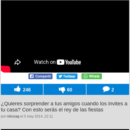
246
60
2
¿Quieres sorprender a tus amigos cuando los invites a
tu casa? Con esto serás el rey de las fiestas
por
niiicoag
el 5 may 2014, 22:11