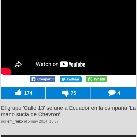
174
75
4
El grupo 'Calle 13' se une a Ecuador en la campaña 'La
mano sucia de Chevron'
por
em_reiko
el 5 may 2014, 15:37