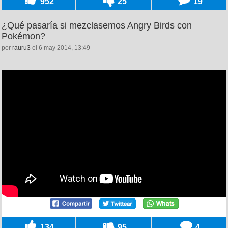
952
25
19
¿Qué pasaría si mezclasemos Angry Birds con
Pokémon?
por
rauru3
el 6 may 2014, 13:49
134
95
4