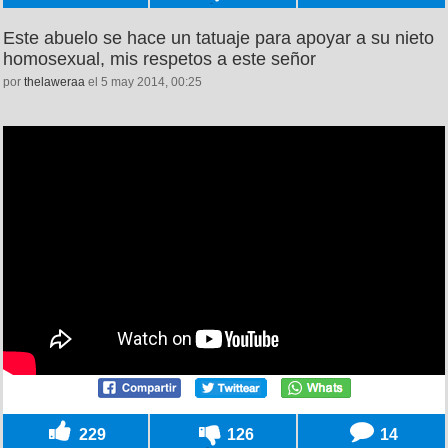
Este abuelo se hace un tatuaje para apoyar a su nieto
homosexual, mis respetos a este señor
por
thelaweraa
el 5 may 2014, 00:25
229
126
14