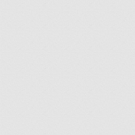
ir
artir
+
lr