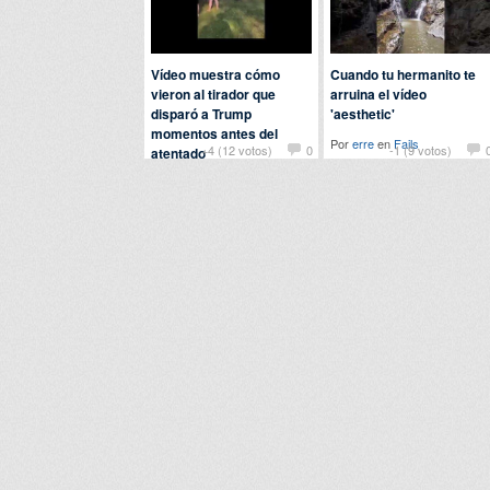
Vídeo muestra cómo
Cuando tu hermanito te
vieron al tirador que
arruina el vídeo
disparó a Trump
'aesthetic'
momentos antes del
Por
erre
en
Fails
+4 (12 votos)
0
-1 (9 votos)
atentado
Por
erre
en
Curiosidades