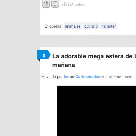
+5
(13 votos)
Etiquetas:
animales
cuchillo
hámster
La adorable mega esfera de 
0
mañana
Enviado por
fer
en
Curiosidades
el 20 sep 2023, 13:09