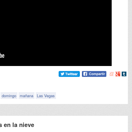
Compartir
Compart
Comp
en
en
en
meneame
Google
tumb
domingo
mañana
Las Vegas
s en la nieve