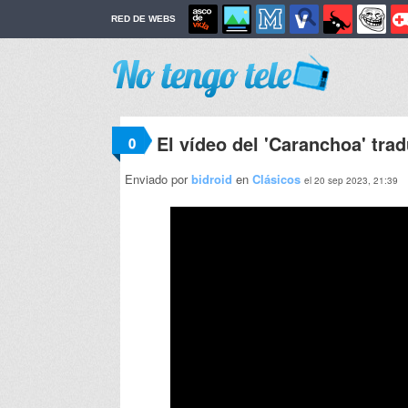
RED DE WEBS
El vídeo del 'Caranchoa' trad
0
Enviado por
bidroid
en
Clásicos
el 20 sep 2023, 21:39