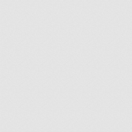
ir
artir
+
lr