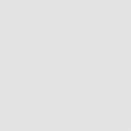
ir
artir
+
lr