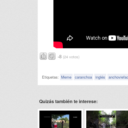
-8
(24 votos)
Etiquetas:
Meme
caranchoa
inglés
anchoviefa
Quizás también te interese: