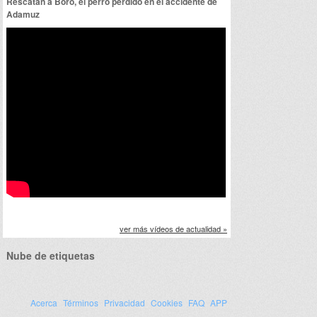
Rescatan a Boro, el perro perdido en el accidente de
Adamuz
ver más vídeos de actualidad »
Nube de etiquetas
Acerca
Términos
Privacidad
Cookies
FAQ
APP