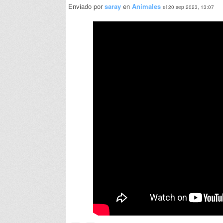
Enviado por
saray
en
Animales
el 20 sep 2023, 13:07