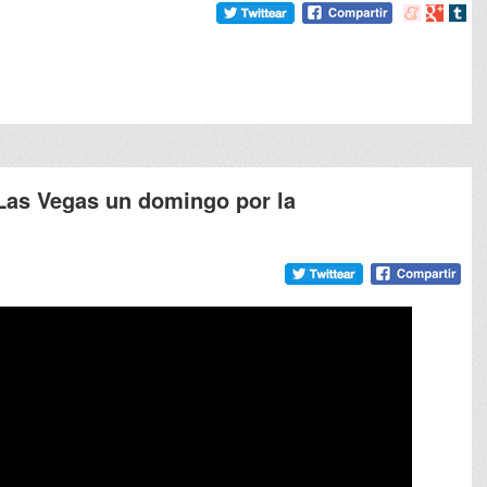
Compartir
Compart
Comp
en
en
en
meneame
Google
tumb
Las Vegas un domingo por la