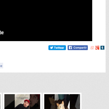
Compartir
Compart
Comp
en
en
en
meneame
Google
tumb
ce