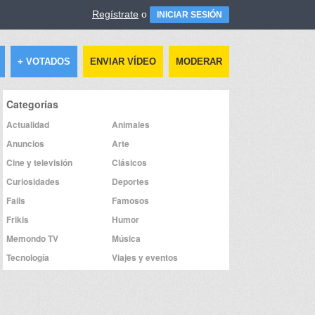
Regístrate
o
INICIAR SESIÓN
+ VOTADOS
ENVIAR VÍDEO
MODERAR
Categorías
Actualidad
Animales
Anuncios
Arte
Cine y televisión
Clásicos
Curiosidades
Deportes
Fails
Famosos
Frikis
Humor
Memondo TV
Música
Tecnología
Viajes y eventos