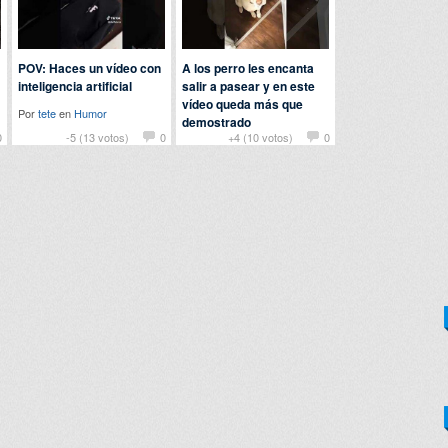
POV: Haces un vídeo con
A los perro les encanta
inteligencia artificial
salir a pasear y en este
vídeo queda más que
Por
tete
en
Humor
demostrado
0
-5 (13 votos)
0
+4 (10 votos)
0
Por
ladeflix
en
Animales