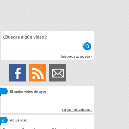
¿Buscas algún vídeo?
búsqueda avanzada »
El mejor vídeo de ayer
ir a los más votados »
Actualidad
0