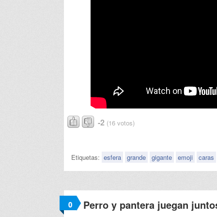
-2
(16 votos)
Etiquetas:
esfera
grande
gigante
emoji
caras
Perro y pantera juegan junto
0