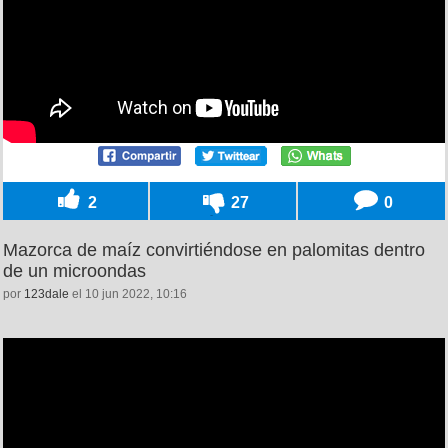
2
27
0
Mazorca de maíz convirtiéndose en palomitas dentro
de un microondas
por
123dale
el 10 jun 2022, 10:16