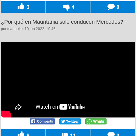
3
4
0
¿Por qué en Mauritania solo conducen Mercedes?
por
manuel
el 10 jun 2022, 10:46
9
11
0