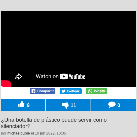
9
11
0
¿Una botella de plástico puede servir como
silenciador?
por
michaelbuble
el 10 jun 2022, 10:05