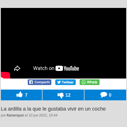
7
12
0
La ardilla a la que le gustaba vivir en un coche
por
flamenquin
el 10 jun 2022, 10:44