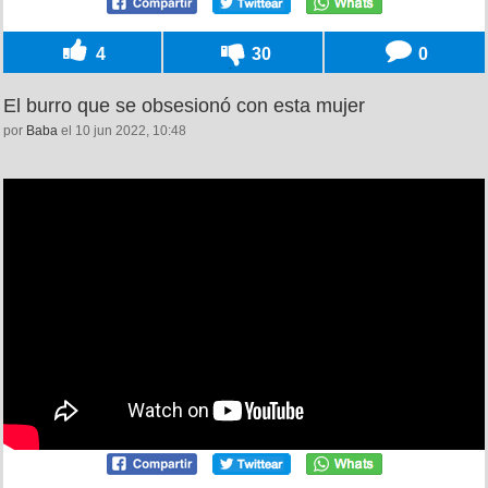
4
30
0
El burro que se obsesionó con esta mujer
por
Baba
el 10 jun 2022, 10:48