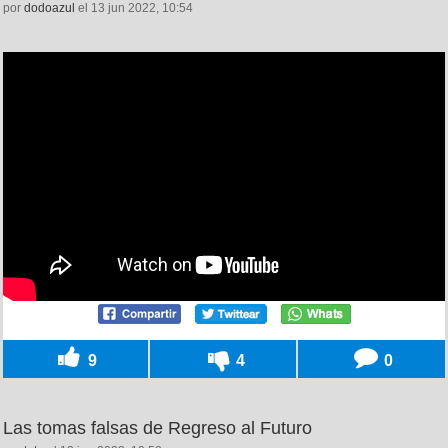
por
dodoazul
el 13 jun 2022, 10:54
9
4
0
Las tomas falsas de Regreso al Futuro