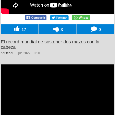
17
3
0
El récord mundial de sostener dos mazos con la
cabeza
por
fer
el 10 jun 2022, 10:50