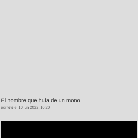
El hombre que huía de un mono
por
tete
el 10 jun 2022, 10:20