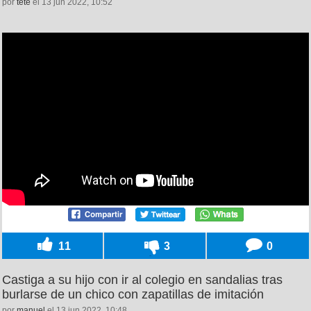
por
tete
el 13 jun 2022, 10:52
11
3
0
Castiga a su hijo con ir al colegio en sandalias tras
burlarse de un chico con zapatillas de imitación
por
manuel
el 13 jun 2022, 10:48