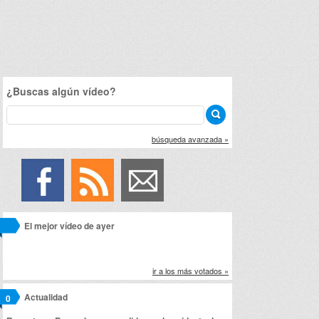
¿Buscas algún vídeo?
búsqueda avanzada »
El mejor vídeo de ayer
ir a los más votados »
Actualidad
0