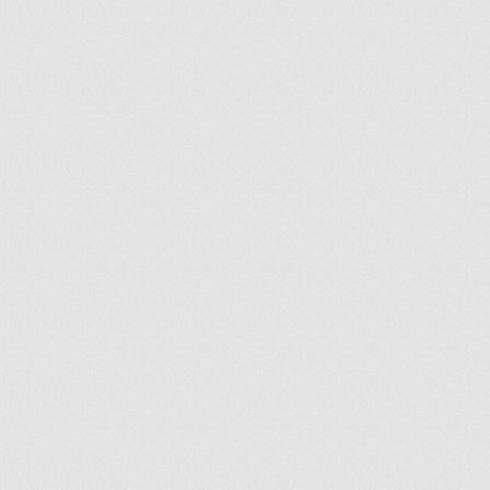
ir
artir
+
lr