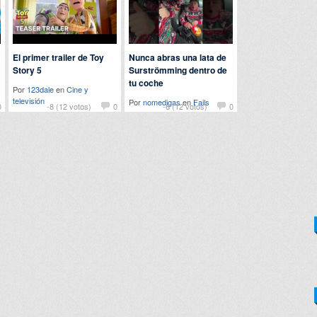
El primer trailer de Toy
Nunca abras una lata de
Story 5
Surströmming dentro de
tu coche
Por
123dale
en
Cine y
televisión
Por
nomedigas
en
Fails
0
-8 (12 votos)
0
-6 (12 votos)
0