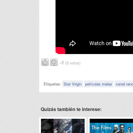
-1
(5 votos)
Etiquetas:
Star Virgin
películas malas
canal ra
Quizás también te interese: