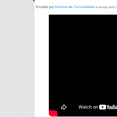
Enviado por
bitchute
en
Curiosidades
el 26 ago 2024, 