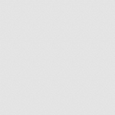
ir
artir
+
lr