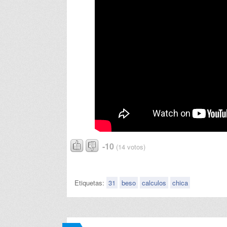
-10
(14 votos)
Etiquetas:
31
beso
calculos
chica