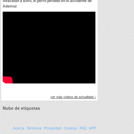
Rescatan a Boro, el perro perdido en el accidente de
Adamuz
ver más vídeos de actualidad »
Nube de etiquetas
Acerca
Términos
Privacidad
Cookies
FAQ
APP