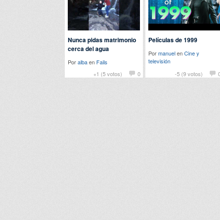
Nunca pidas matrimonio
Películas de 1999
cerca del agua
Por
manuel
en
Cine y
televisión
Por
alba
en
Fails
+1 (5 votos)
0
-5 (9 votos)