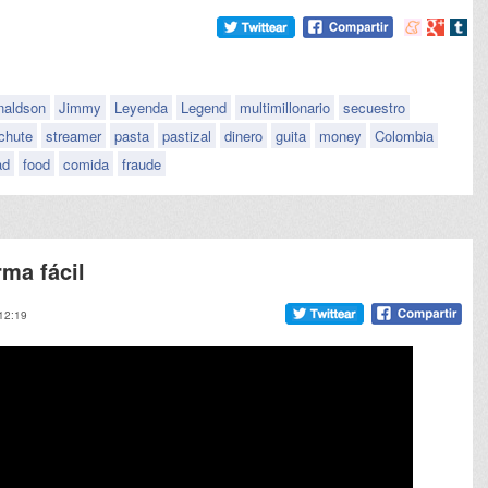
Compartir
Compart
Comp
en
en
en
meneame
Google
tumb
naldson
Jimmy
Leyenda
Legend
multimillonario
secuestro
tchute
streamer
pasta
pastizal
dinero
guita
money
Colombia
ad
food
comida
fraude
ma fácil
 12:19