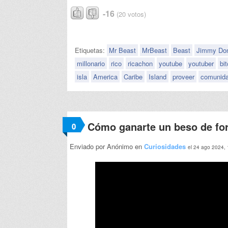
-16
(20 votos)
Etiquetas:
Mr Beast
MrBeast
Beast
Jimmy Do
millonario
rico
ricachon
youtube
youtuber
bi
isla
America
Caribe
Island
proveer
comunid
Cómo ganarte un beso de for
0
Enviado por Anónimo en
Curiosidades
el 24 ago 2024,