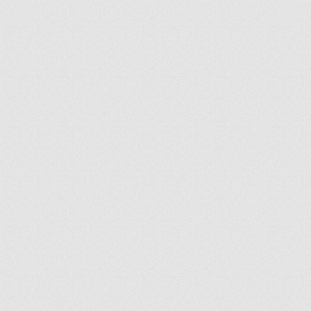
ir
artir
+
lr