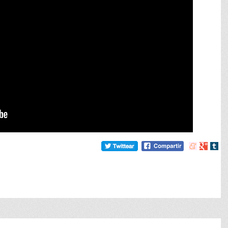
Compartir
Compart
Comp
en
en
en
meneame
Google
tumb