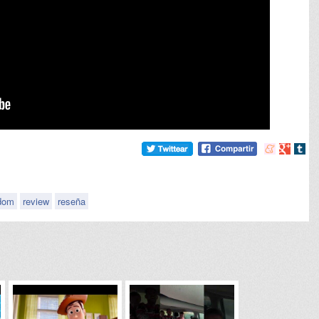
Compartir
Compart
Comp
en
en
en
meneame
Google
tumb
ndom
review
reseña