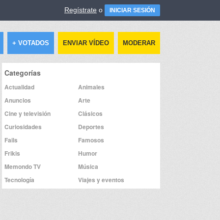
Regístrate
o
INICIAR SESIÓN
+ VOTADOS
ENVIAR VÍDEO
MODERAR
Categorías
Actualidad
Animales
Anuncios
Arte
Cine y televisión
Clásicos
Curiosidades
Deportes
Fails
Famosos
Frikis
Humor
Memondo TV
Música
Tecnología
Viajes y eventos