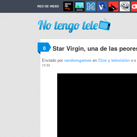
RED DE WEBS
Star Virgin, una de las peore
0
Enviado por
randomgames
en
Cine y televisión
el 8
10:32