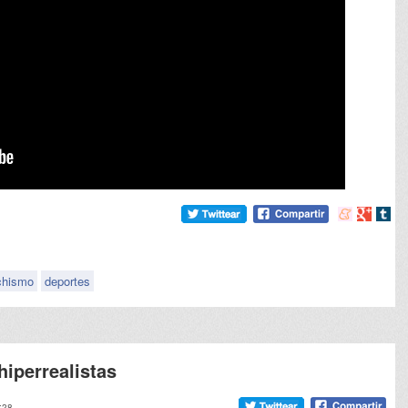
Compartir
Compart
Comp
en
en
en
meneame
Google
tumb
hismo
deportes
hiperrealistas
:28