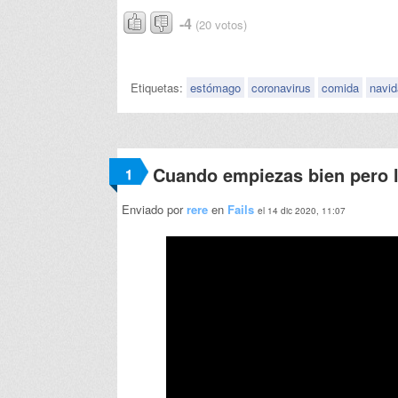
-4
(20 votos)
Etiquetas:
estómago
coronavirus
comida
navi
Cuando empiezas bien pero l
1
Enviado por
rere
en
Fails
el 14 dic 2020, 11:07