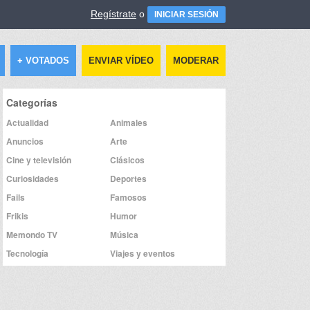
Regístrate
o
INICIAR SESIÓN
+ VOTADOS
ENVIAR VÍDEO
MODERAR
Categorías
Actualidad
Animales
Anuncios
Arte
Cine y televisión
Clásicos
Curiosidades
Deportes
Fails
Famosos
Frikis
Humor
Memondo TV
Música
Tecnología
Viajes y eventos