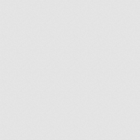
ir
artir
+
lr