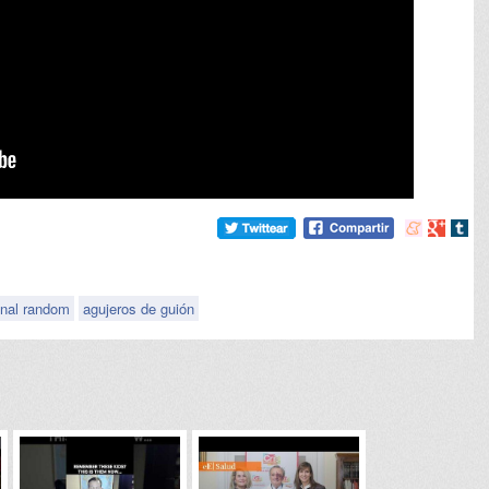
Compartir
Compart
Comp
en
en
en
meneame
Google
tumb
nal random
agujeros de guión