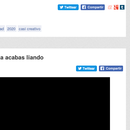
Compartir
Compart
Comp
en
en
en
meneame
Google
tumb
dad
2020
casi creativo
a acabas liando