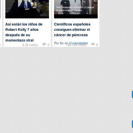
Así están los niños de
Científicos españoles
Robert Kelly 7 años
consiguen eliminar el
después de su
cáncer de páncreas
momentazo viral
Por
fer
en
Curiosidades
0
0 (8 votos)
0
+22 (38 votos)
0
Por
123dale
en
Curiosidades