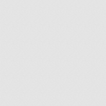
ir
artir
+
lr