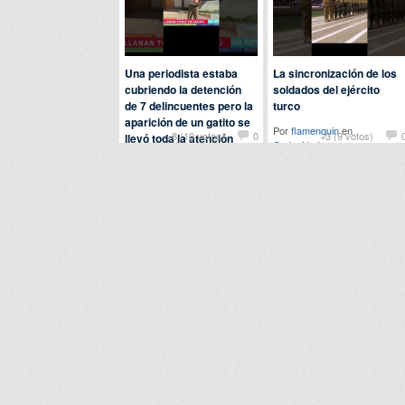
Una periodista estaba
La sincronización de los
cubriendo la detención
soldados del ejército
de 7 delincuentes pero la
turco
aparición de un gatito se
Por
flamenquin
en
+8 (10 votos)
0
+3 (9 votos)
llevó toda la atención
Curiosidades
Por
ladeflix
en
Animales