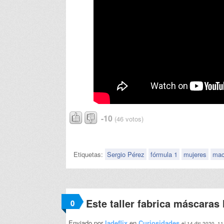
-10
(46 votos)
Etiquetas:
Sergio Pérez
fórmula 1
mujeres
mac
Este taller fabrica máscaras 
0
Enviado por
ladeflix
en
Curiosidades
el 14 dic 2020, 11