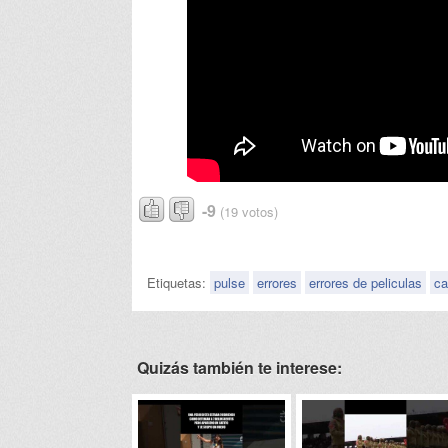
-9
(19 votos)
Etiquetas:
pulse
errores
errores de peliculas
ca
Quizás también te interese: