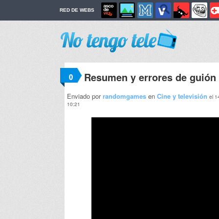
RED DE WEBS
Resumen y errores de guión 
0
Enviado por
randomgames
en
Cine y televisión
el 1
10:21