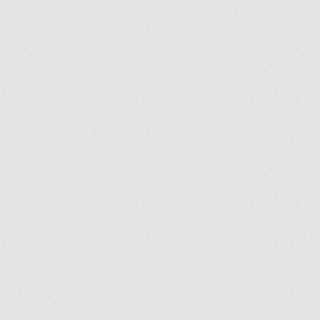
ir
artir
+
lr