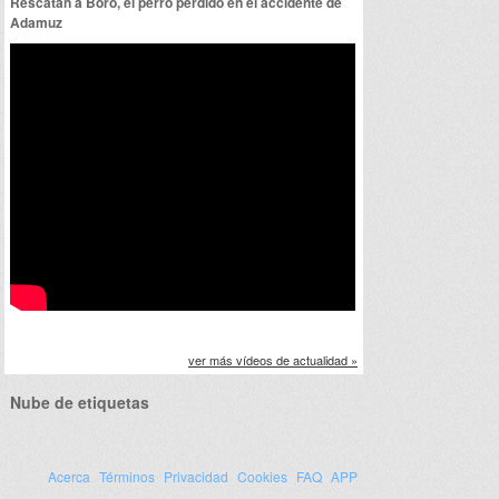
Rescatan a Boro, el perro perdido en el accidente de
Adamuz
ver más vídeos de actualidad »
Nube de etiquetas
Acerca
Términos
Privacidad
Cookies
FAQ
APP