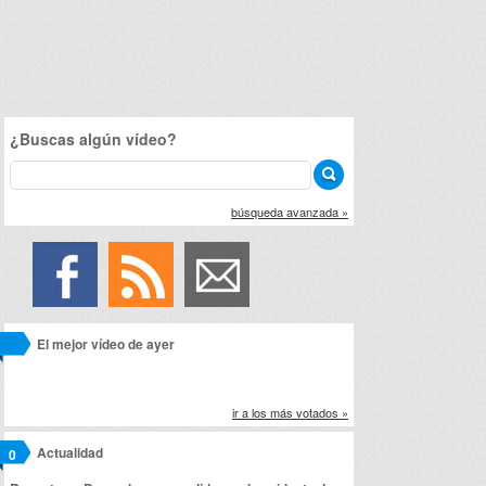
¿Buscas algún vídeo?
búsqueda avanzada »
El mejor vídeo de ayer
ir a los más votados »
Actualidad
0