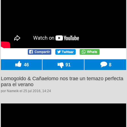
46
91
8
Lomogoldo & Cañaelomo nos trae un temazo perfecta
para el verano
por Nameik el 25 jul 2016, 14:24