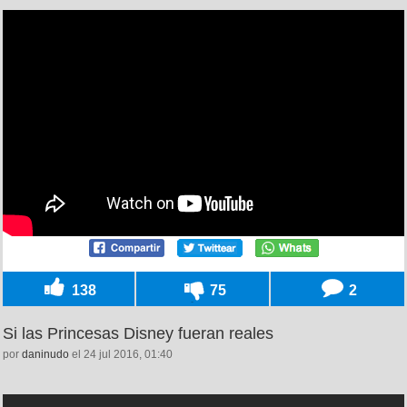
138
75
2
Si las Princesas Disney fueran reales
por
daninudo
el 24 jul 2016, 01:40