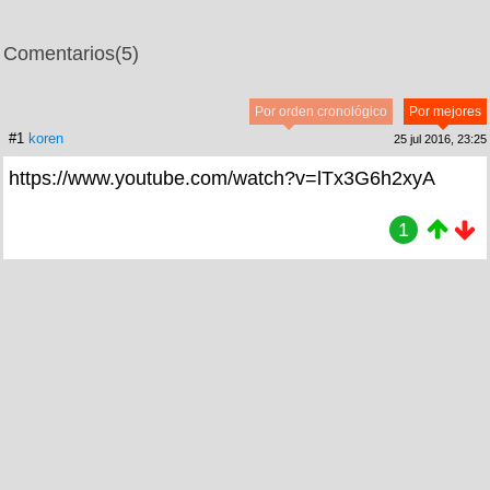
Comentarios
(5)
Por orden cronológico
Por mejores
#1
koren
25 jul 2016, 23:25
https://www.youtube.com/watch?v=lTx3G6h2xyA
1