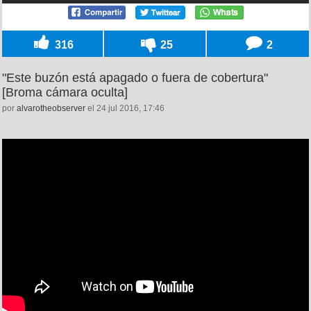
316
25
2
"Este buzón está apagado o fuera de cobertura"
[Broma cámara oculta]
por
alvarotheobserver
el 24 jul 2016, 17:46