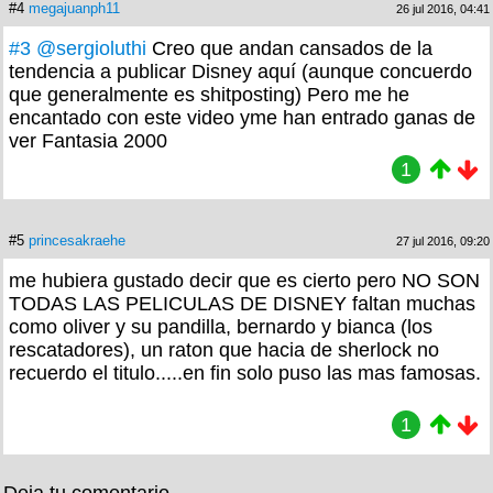
#4
megajuanph11
26 jul 2016, 04:41
#3
@sergioluthi
Creo que andan cansados de la
tendencia a publicar Disney aquí (aunque concuerdo
que generalmente es shitposting) Pero me he
encantado con este video yme han entrado ganas de
ver Fantasia 2000
1
#5
princesakraehe
27 jul 2016, 09:20
me hubiera gustado decir que es cierto pero NO SON
TODAS LAS PELICULAS DE DISNEY faltan muchas
como oliver y su pandilla, bernardo y bianca (los
rescatadores), un raton que hacia de sherlock no
recuerdo el titulo.....en fin solo puso las mas famosas.
1
Deja tu comentario