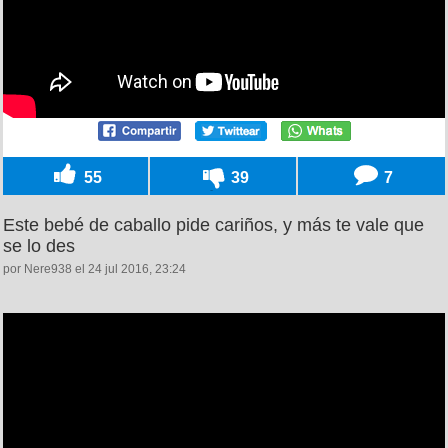
55
39
7
Este bebé de caballo pide cariños, y más te vale que
se lo des
por Nere938 el 24 jul 2016, 23:24