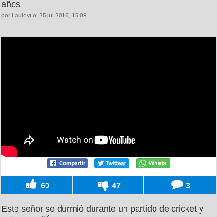
años
por Lauieyr el 25 jul 2016, 15:08
60
47
3
Este señor se durmió durante un partido de cricket y