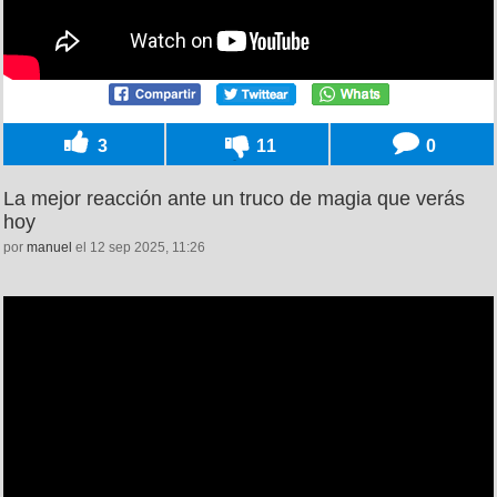
3
11
0
La mejor reacción ante un truco de magia que verás
hoy
por
manuel
el 12 sep 2025, 11:26