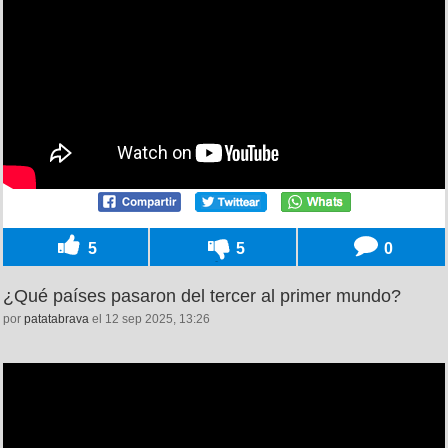
5
5
0
¿Qué países pasaron del tercer al primer mundo?
por
patatabrava
el 12 sep 2025, 13:26