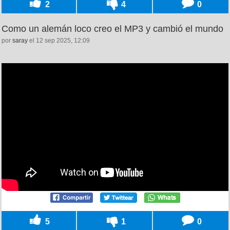
2
4
0
Como un alemán loco creo el MP3 y cambió el mundo
por
saray
el 12 sep 2025, 12:09
5
1
0