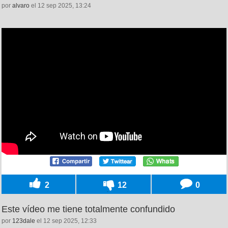
por
alvaro
el 12 sep 2025, 13:24
2
12
0
Este vídeo me tiene totalmente confundido
por
123dale
el 12 sep 2025, 12:33