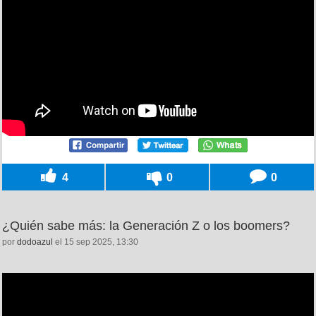
4
0
0
¿Quién sabe más: la Generación Z o los boomers?
por
dodoazul
el 15 sep 2025, 13:30