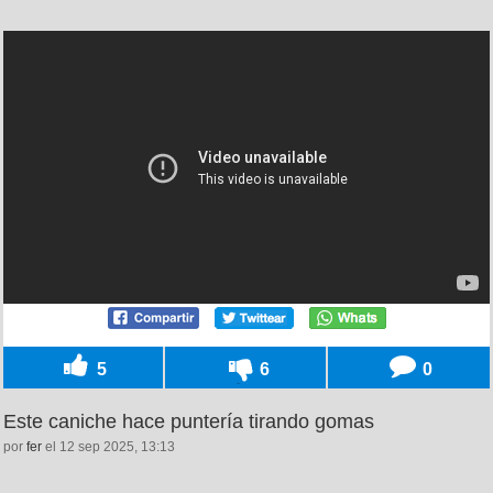
5
6
0
Este caniche hace puntería tirando gomas
por
fer
el 12 sep 2025, 13:13