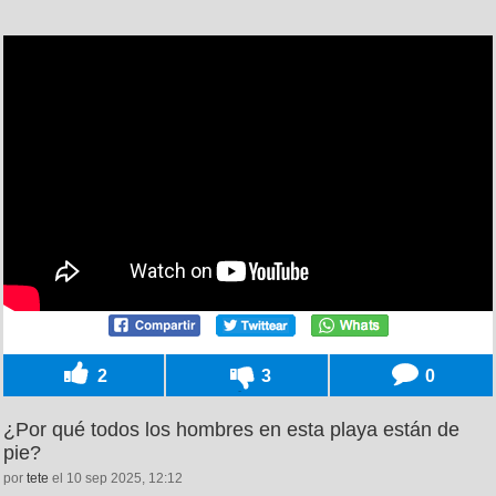
2
3
0
¿Por qué todos los hombres en esta playa están de
pie?
por
tete
el 10 sep 2025, 12:12