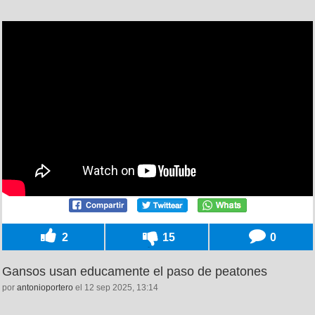
2
15
0
Gansos usan educamente el paso de peatones
por
antonioportero
el 12 sep 2025, 13:14