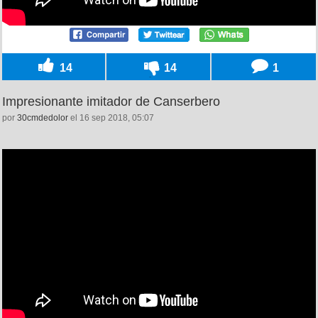
14
14
1
Impresionante imitador de Canserbero
por
30cmdedolor
el 16 sep 2018, 05:07