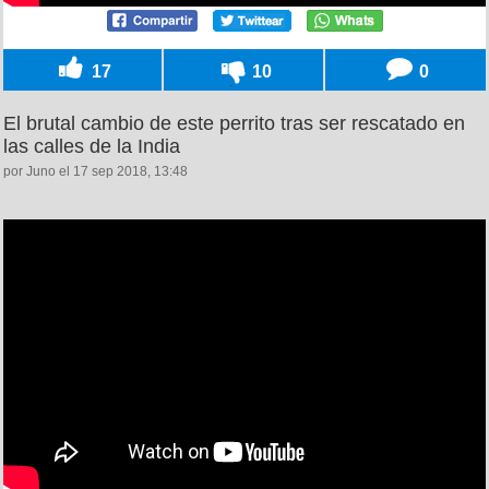
17
10
0
El brutal cambio de este perrito tras ser rescatado en
las calles de la India
por Juno el 17 sep 2018, 13:48