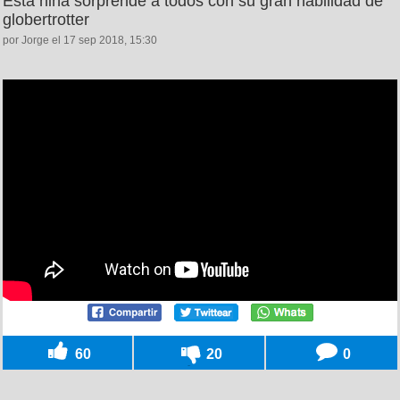
Esta niña sorprende a todos con su gran habilidad de
globertrotter
por Jorge el 17 sep 2018, 15:30
60
20
0