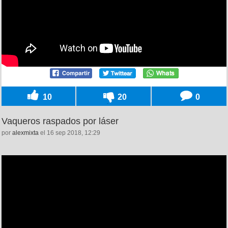
10
20
0
Vaqueros raspados por láser
por
alexmixta
el 16 sep 2018, 12:29