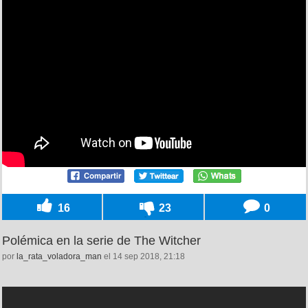
16
23
0
Polémica en la serie de The Witcher
por
la_rata_voladora_man
el 14 sep 2018, 21:18