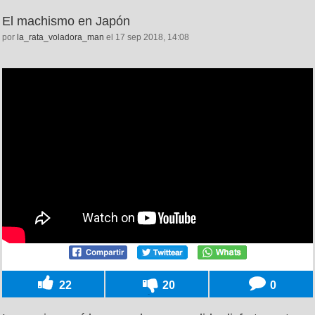
El machismo en Japón
por
la_rata_voladora_man
el 17 sep 2018, 14:08
22
20
0