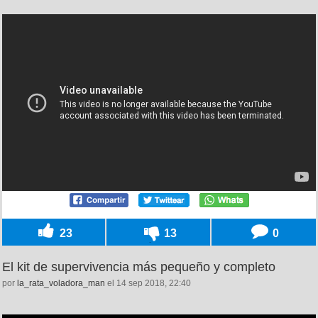
23
13
0
El kit de supervivencia más pequeño y completo
por
la_rata_voladora_man
el 14 sep 2018, 22:40