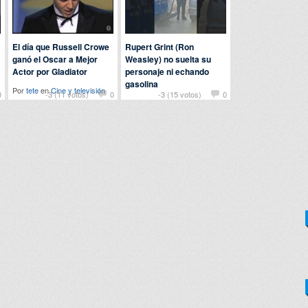
El día que Russell Crowe
Rupert Grint (Ron
ganó el Oscar a Mejor
Weasley) no suelta su
Actor por Gladiator
personaje ni echando
gasolina
Por
tete
en
Cine y televisión
0
-3 (11 votos)
0
-3 (15 votos)
0
Por
detriana
en
Famosos