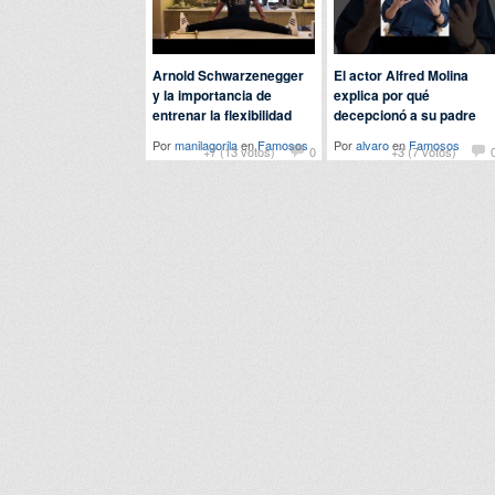
Arnold Schwarzenegger
El actor Alfred Molina
y la importancia de
explica por qué
entrenar la flexibilidad
decepcionó a su padre
Por
manilagorila
en
Famosos
Por
alvaro
en
Famosos
+7 (13 votos)
0
+3 (7 votos)