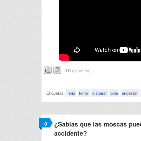
-16
(22 votos)
Etiquetas:
feria
terror
disparar
bola
encestar
¿Sabías que las moscas pue
0
accidente?