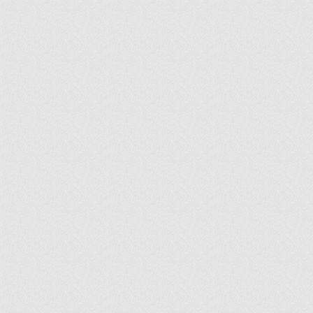
ir
artir
+
lr