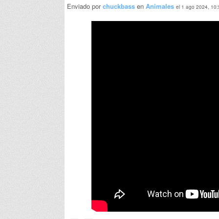
Enviado por
chuckbass
en
Animales
el 1 ago 2024, 10