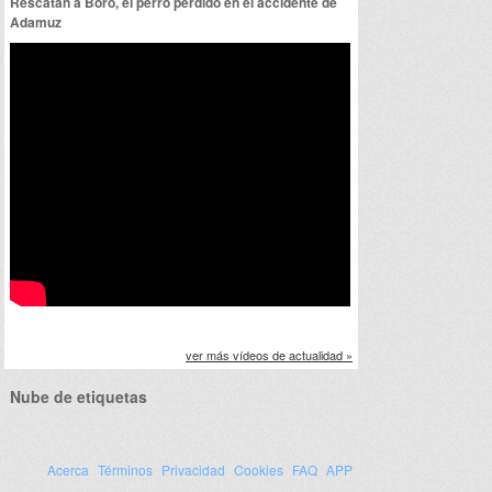
Rescatan a Boro, el perro perdido en el accidente de
Adamuz
ver más vídeos de actualidad »
Nube de etiquetas
Acerca
Términos
Privacidad
Cookies
FAQ
APP