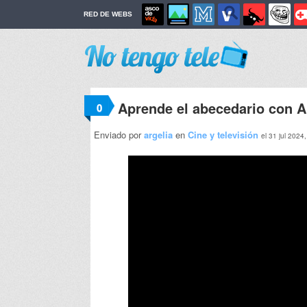
RED DE WEBS
Aprende el abecedario con 
0
Enviado por
argelia
en
Cine y televisión
el 31 jul 2024