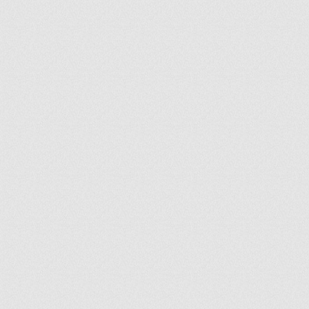
ir
artir
+
lr