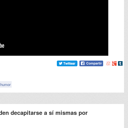
Compartir
Compart
Comp
en
en
en
meneame
Google
tumb
humor
den decapitarse a sí mismas por