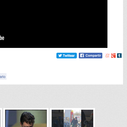
Compartir
Compart
Comp
en
en
en
meneame
Google
tumb
ario