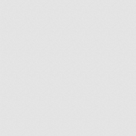
ir
artir
+
lr