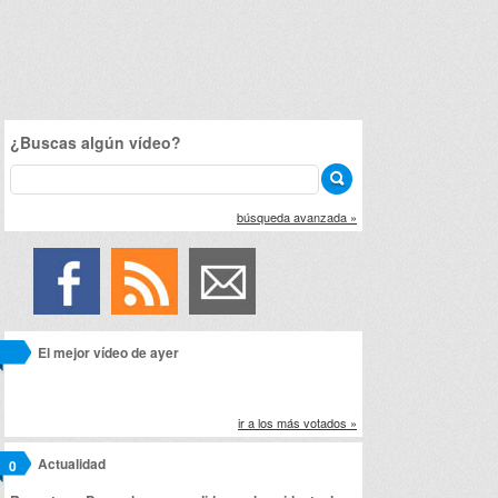
¿Buscas algún vídeo?
búsqueda avanzada »
El mejor vídeo de ayer
ir a los más votados »
Actualidad
0