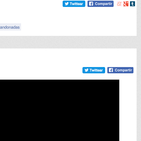
Compartir
Compart
Comp
en
en
en
meneame
Google
tumb
andonadas