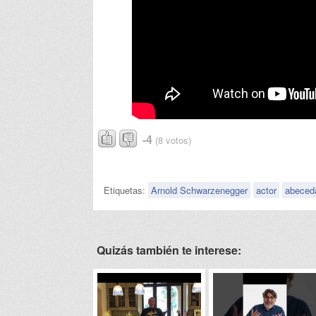
-4
(8 votos)
Etiquetas:
Arnold Schwarzenegger
actor
abeced
Quizás también te interese: