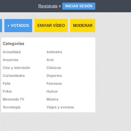
Regístrate
o
INICIAR SESIÓN
+ VOTADOS
ENVIAR VÍDEO
MODERAR
Categorías
Actualidad
Animales
Anuncios
Arte
Cine y televisión
Clásicos
Curiosidades
Deportes
Fails
Famosos
Frikis
Humor
Memondo TV
Música
Tecnología
Viajes y eventos