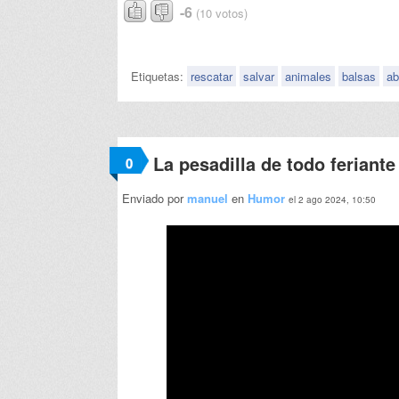
-6
(10 votos)
Etiquetas:
rescatar
salvar
animales
balsas
ab
La pesadilla de todo feriante
0
Enviado por
manuel
en
Humor
el 2 ago 2024, 10:50