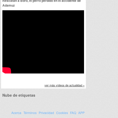
Rescatan a Boro, el perro perdido en el accidente de
Adamuz
ver más vídeos de actualidad »
Nube de etiquetas
Acerca
Términos
Privacidad
Cookies
FAQ
APP