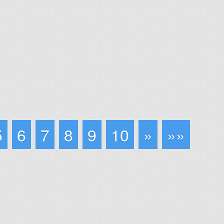
5
6
7
8
9
10
»
»»