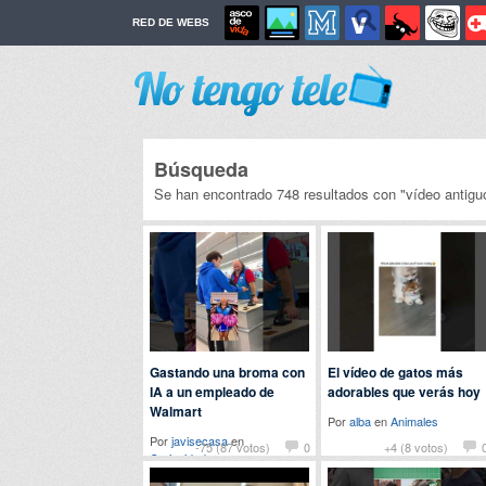
RED DE WEBS
Búsqueda
Se han encontrado 748 resultados con "vídeo antigu
Gastando una broma con
El vídeo de gatos más
IA a un empleado de
adorables que verás hoy
Walmart
Por
alba
en
Animales
Por
javisecasa
en
-75 (87 votos)
0
+4 (8 votos)
Curiosidades