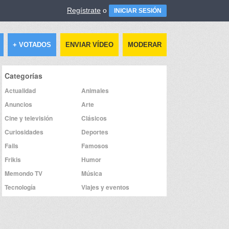
Regístrate
o
INICIAR SESIÓN
+ VOTADOS
ENVIAR VÍDEO
MODERAR
Categorías
Actualidad
Animales
Anuncios
Arte
Cine y televisión
Clásicos
Curiosidades
Deportes
Fails
Famosos
Frikis
Humor
Memondo TV
Música
Tecnología
Viajes y eventos