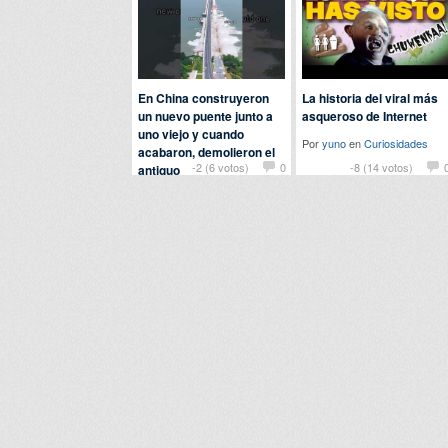
En China construyeron
La historia del viral más
un nuevo puente junto a
asqueroso de Internet
uno viejo y cuando
Por
yuno
en
Curiosidades
acabaron, demolieron el
-2 (6 votos)
0
-8 (14 votos)
antiguo
Por
chuckbass
en
Curiosidades