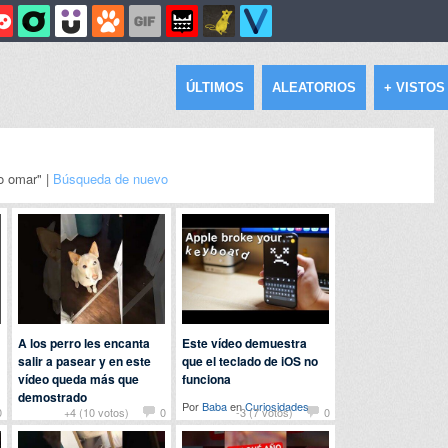
ÚLTIMOS
ALEATORIOS
+ VISTOS
o omar" |
Búsqueda de nuevo
A los perro les encanta
Este vídeo demuestra
salir a pasear y en este
que el teclado de iOS no
vídeo queda más que
funciona
demostrado
Por
Baba
en
Curiosidades
0
+4 (10 votos)
0
-3 (7 votos)
0
Por
ladeflix
en
Animales