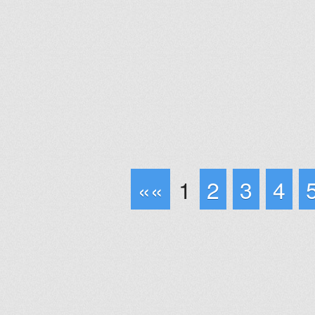
««
1
2
3
4