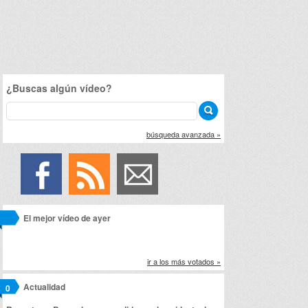
¿Buscas algún vídeo?
búsqueda avanzada »
El mejor vídeo de ayer
ir a los más votados »
Actualidad
0