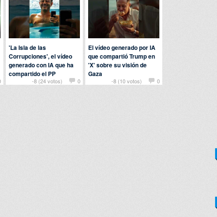
'La Isla de las
El vídeo generado por IA
Corrupciones', el vídeo
que compartió Trump en
generado con IA que ha
'X' sobre su visión de
compartido el PP
Gaza
0
-8 (24 votos)
0
-8 (10 votos)
0
Por
troll
en
Actualidad
Por
Baba
en
Actualidad