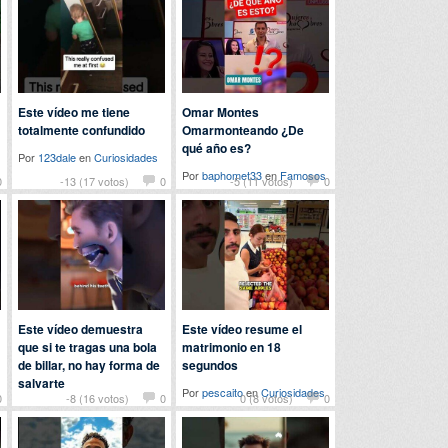
Este vídeo me tiene
Omar Montes
totalmente confundido
Omarmonteando ¿De
qué año es?
Por
123dale
en
Curiosidades
Por
baphomet33
en
Famosos
0
-13 (17 votos)
0
-5 (11 votos)
0
Este vídeo demuestra
Este vídeo resume el
que si te tragas una bola
matrimonio en 18
de billar, no hay forma de
segundos
salvarte
Por
pescaito
en
Curiosidades
0
-8 (16 votos)
0
0 (8 votos)
0
Por
locomon
en
Curiosidades