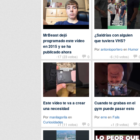
MrBeast dejó
¿Saldrías con alguien
programado este vídeo
que tuviera VHS?
en 2015 y se ha
Por
antonioportero
en
Humor
publicado ahora
-17 (23 votos)
0
-6 (10 votos)
Por
nomedigas
en
Curiosidades
Este vídeo te va a crear
Cuando te grabas en el
una necesidad
gym puede pasar esto
Por
manilagorila
en
Por
erre
en
Fails
Curiosidades
+1 (11 votos)
0
+1 (9 votos)