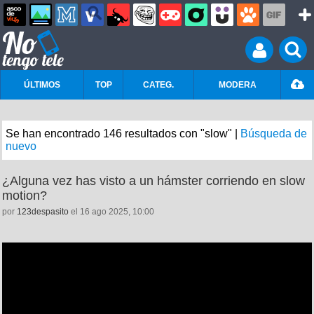
ÚLTIMOS
TOP
CATEG.
MODERA
Se han encontrado 146 resultados con "slow" |
Búsqueda de
nuevo
¿Alguna vez has visto a un hámster corriendo en slow
motion?
por
123despasito
el 16 ago 2025, 10:00