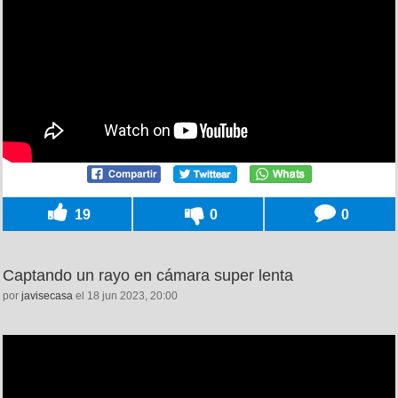
19
0
0
Captando un rayo en cámara super lenta
por
javisecasa
el 18 jun 2023, 20:00