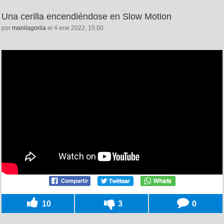
Una cerilla encendiéndose en Slow Motion
por
manilagorila
el 4 ene 2022, 15:00
10
3
0