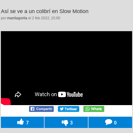
Así se ve a un colibrí en Slow Motion
por
manilagorila
el 2 feb 2022, 15:00
7
3
0