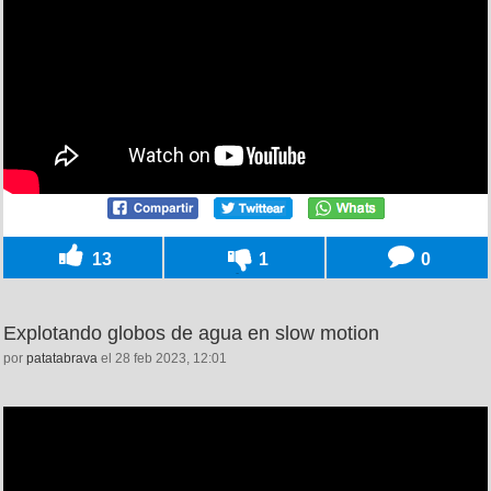
13
1
0
Explotando globos de agua en slow motion
por
patatabrava
el 28 feb 2023, 12:01