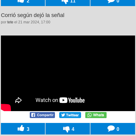
2
11
0
Corrió según dejó la señal
por
tete
el 21 mar 2024, 17:00
3
4
0