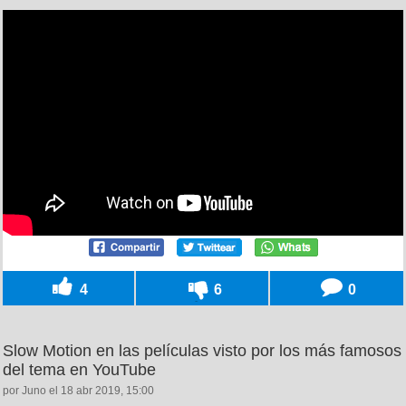
4
6
0
Slow Motion en las películas visto por los más famosos
del tema en YouTube
por Juno el 18 abr 2019, 15:00