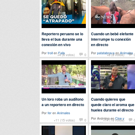
Por
Baba
en
Curiosidades
Reportero peruano se lo
Cuando un bebé elefante
lleva el bus durante una
interrumpe tu conexión
conexión en vivo
en directo
Por
troll
en
Fails
Por
patatabrava
en
Animales
+4 (6 votos)
0
+8 (8 votos)
Un loro roba un audífono
Cuando quieres que
a un reportero en directo
quede claro el aroma que
hueles durante el directo
Por
fer
en
Animales
Por Anónimo en
Cine y
+11 (15 votos)
0
+14 (18 votos)
televisión