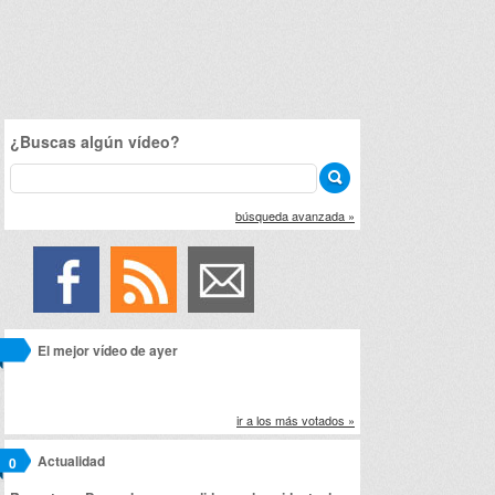
¿Buscas algún vídeo?
búsqueda avanzada »
El mejor vídeo de ayer
ir a los más votados »
Actualidad
0