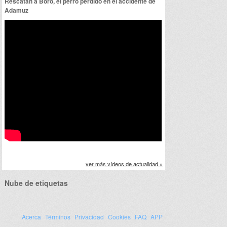
Rescatan a Boro, el perro perdido en el accidente de
Adamuz
ver más vídeos de actualidad »
Nube de etiquetas
Acerca
Términos
Privacidad
Cookies
FAQ
APP