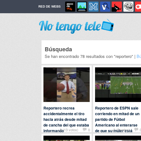
RED DE WEBS
Búsqueda
Se han encontrado 78 resultados con "reportero" |
Bú
Reportero recrea
Reportero de ESPN sale
accidentalmente el tiro
corriendo en mitad de un
hacia atrás desde mitad
partido de Fútbol
de cancha del que estaba
Americano al enterarse
+5 (13 votos)
0
+3 (5 votos)
informando
de que su mujer está
dando a luz
Por
yuno
en
Deportes