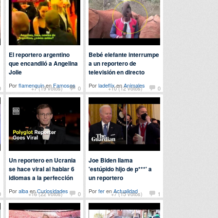
El reportero argentino
Bebé elefante interrumpe
que encandiló a Angelina
a un reportero de
Jolie
televisión en directo
Por
flamenquin
en
Famosos
Por
ladeflix
en
Animales
0
+7 (19 votos)
0
+10 (12 votos)
0
Un reportero en Ucrania
Joe Biden llama
se hace viral al hablar 6
'estúpido hijo de p***' a
idiomas a la perfección
un reportero
Por
alba
en
Curiosidades
Por
fer
en
Actualidad
0
+16 (22 votos)
0
+7 (15 votos)
1