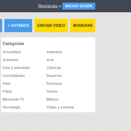
Regístrate
o
INICIAR SESIÓN
+ VOTADOS
ENVIAR VÍDEO
MODERAR
Categorías
Actualidad
Animales
Anuncios
Arte
Cine y televisión
Clásicos
Curiosidades
Deportes
Fails
Famosos
Frikis
Humor
Memondo TV
Música
Tecnología
Viajes y eventos