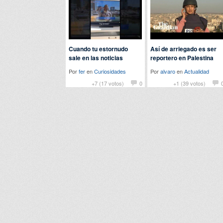
Cuando tu estornudo
Así de arriegado es ser
sale en las noticias
reportero en Palestina
Por
fer
en
Curiosidades
Por
alvaro
en
Actualidad
+7 (17 votos)
0
+1 (39 votos)