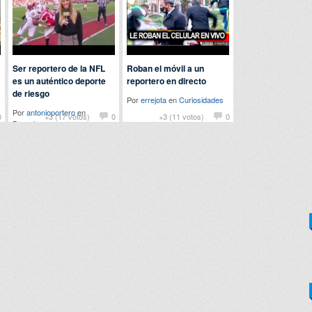
Ser reportero de la NFL
Roban el móvil a un
es un auténtico deporte
reportero en directo
de riesgo
Por
errejota
en
Curiosidades
Por
antonioportero
en
0
+3 (17 votos)
0
+3 (11 votos)
0
Deportes