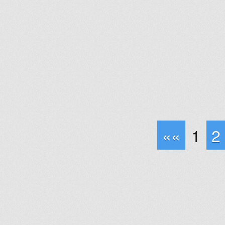
««
1
2