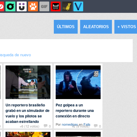
ÚLTIMOS
ALEATORIOS
+ VISTOS
squeda de nuevo
Un reportero brasileño
Pez golpea a un
grabó en un simulador de
reportero durante una
vuelo y los pilotos se
conexión en directo
acaban estrellando
Por
nomedigas
en
Fails
0
+6 (12 votos)
0
+2 (8 votos)
0
Por
chuckbass
en
Fails