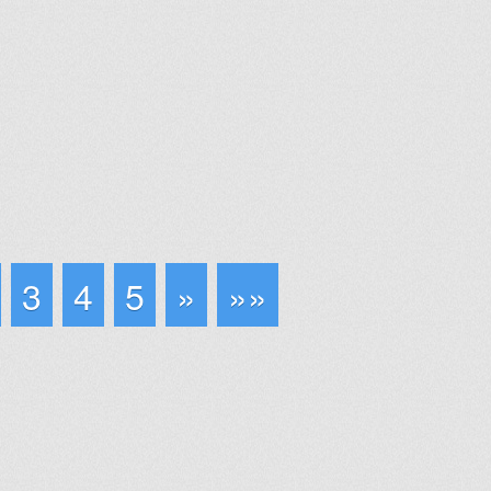
3
4
5
»
»»