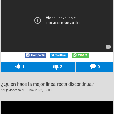
1
3
0
¿Quién hace la mejor línea recta discontinua?
por
javisecasa
el 13 nov 2022, 12:00