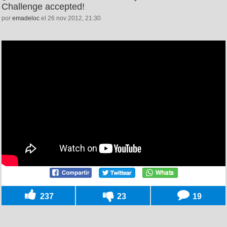
Challenge accepted!
por
emadeloc
el 26 nov 2012, 21:30
237
23
19