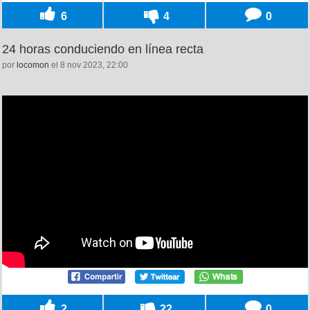
6
4
0
24 horas conduciendo en línea recta
por
locomon
el 8 nov 2023, 22:00
2
22
0