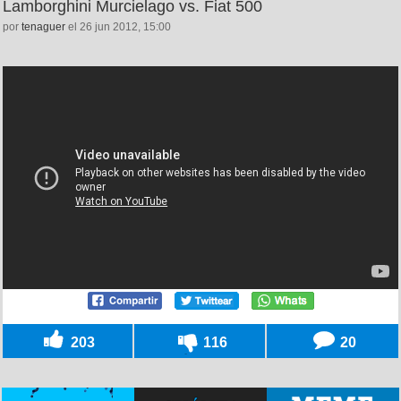
Lamborghini Murcielago vs. Fiat 500
por
tenaguer
el 26 jun 2012, 15:00
203
116
20