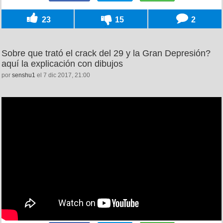
23
15
2
Sobre que trató el crack del 29 y la Gran Depresión?
aquí la explicación con dibujos
por
senshu1
el 7 dic 2017, 21:00