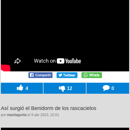
4
12
0
Así surgió el Benidorm de los rascacielos
por
manilagorila
el 9 abr 2023, 22:01