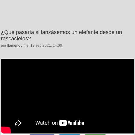
¿Qué pasaría si lanzásemos un elefante desde un
rascacielos?
por
flamenquin
el 19 sep 2021, 14:00