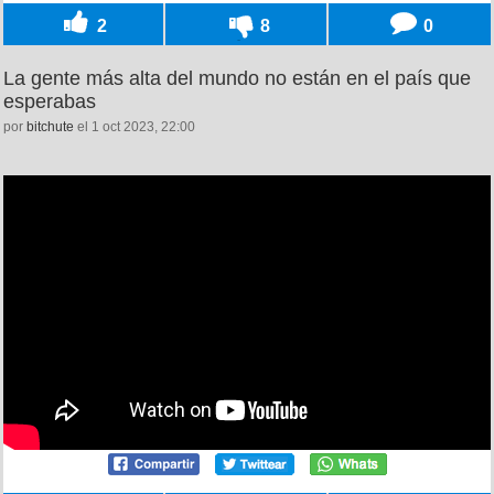
2
8
0
La gente más alta del mundo no están en el país que
esperabas
por
bitchute
el 1 oct 2023, 22:00