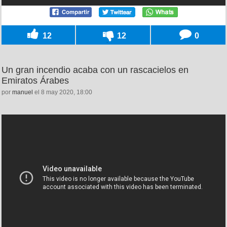
12
12
0
Un gran incendio acaba con un rascacielos en
Emiratos Árabes
por
manuel
el 8 may 2020, 18:00