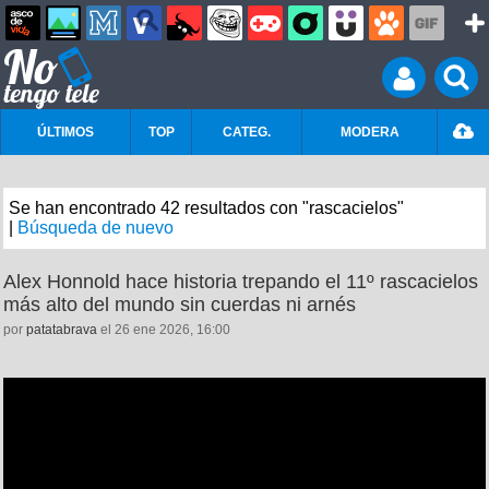
ÚLTIMOS
TOP
CATEG.
MODERA
Se han encontrado 42 resultados con "rascacielos"
|
Búsqueda de nuevo
Alex Honnold hace historia trepando el 11º rascacielos
más alto del mundo sin cuerdas ni arnés
por
patatabrava
el 26 ene 2026, 16:00