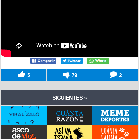
5
79
2
SIGUIENTES »