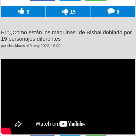
9
15
0
El "¿Cómo están los máquinas" de Bisbal doblado por
19 personajes diferentes
por
chuckbass
el 9 may 2023, 18:00