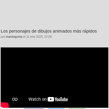
Los personajes de dibujos animados más rápidos
por
manilagorila
el 11 ene 2025, 22:00