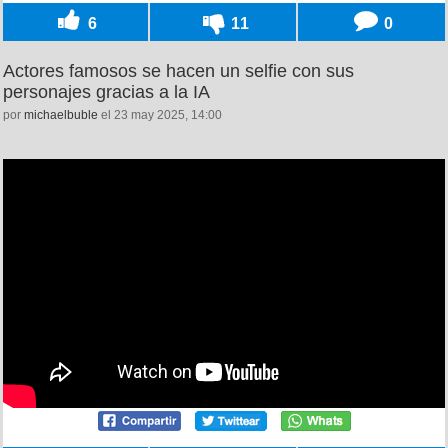
6
11
0
Actores famosos se hacen un selfie con sus
personajes gracias a la IA
por
michaelbuble
el 23 may 2025, 14:00