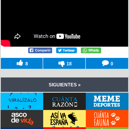
8
18
0
SIGUIENTES »