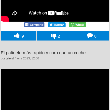
9
2
0
El patinete más rápido y caro que un coche
por
tete
el 4 ene 2023, 12:00