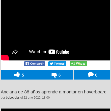
5
6
0
Anciana de 88 años aprende a montar en hoverboard
por
bobobobs
el 22 ene 2022, 18:00