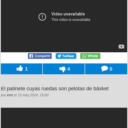
1
4
0
El patinete cuyas ruedas son pelotas de básket
por
erre
el 15 may 2024, 19:00