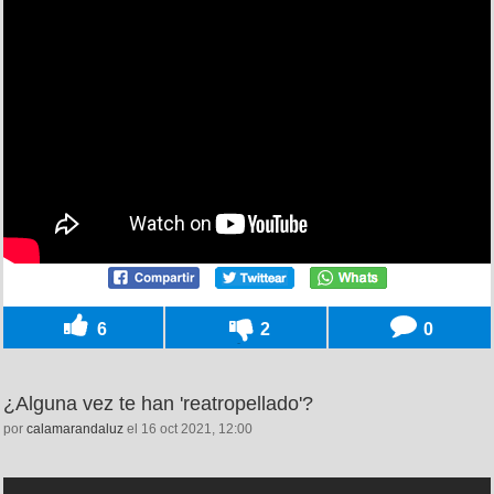
6
2
0
¿Alguna vez te han 'reatropellado'?
por
calamarandaluz
el 16 oct 2021, 12:00