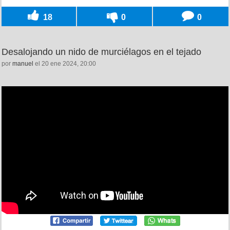
18
0
0
Desalojando un nido de murciélagos en el tejado
por
manuel
el 20 ene 2024, 20:00