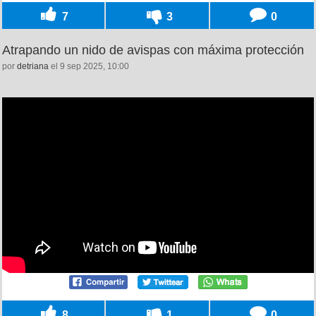
7
3
0
Atrapando un nido de avispas con máxima protección
por
detriana
el 9 sep 2025, 10:00
8
1
0