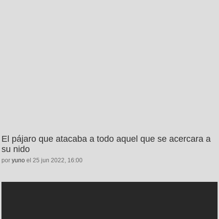
El pájaro que atacaba a todo aquel que se acercara a
su nido
por
yuno
el 25 jun 2022, 16:00