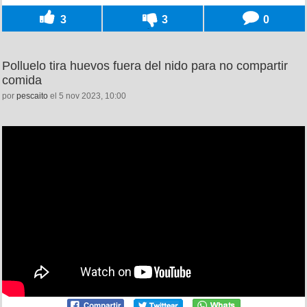
3
3
0
Polluelo tira huevos fuera del nido para no compartir
comida
por
pescaito
el 5 nov 2023, 10:00