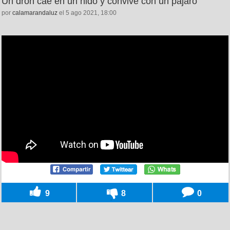
Un dron cae en un nido y convive con un pájaro
por
calamarandaluz
el 5 ago 2021, 18:00
9
8
0