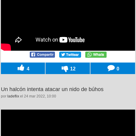
4
12
0
Un halcón intenta atacar un nido de búhos
por
ladeflix
el 24 mar 2022, 10:00