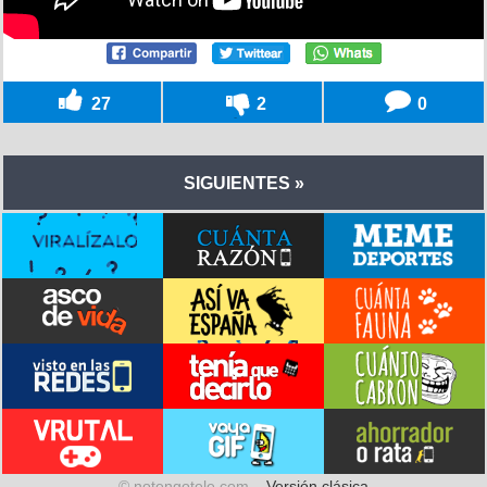
27
2
0
SIGUIENTES »
© notengotele.com –
Versión clásica