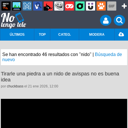
ÚLTIMOS
TOP
CATEG.
MODERA
Se han encontrado 46 resultados con "nido" |
Búsqueda de
nuevo
Tirarle una piedra a un nido de avispas no es buena
idea
por
chuckbass
el 21 ene 2026, 12:00