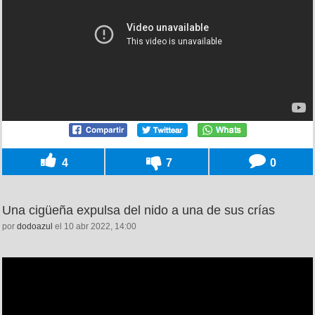
4
7
0
Una cigüeña expulsa del nido a una de sus crías
por
dodoazul
el 10 abr 2022, 14:00