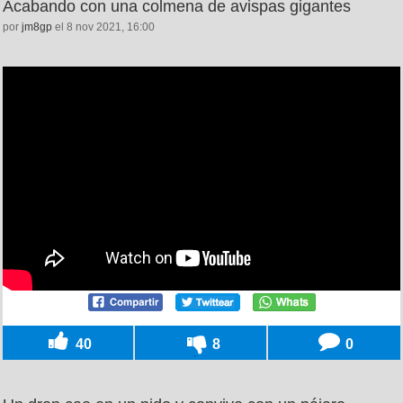
Acabando con una colmena de avispas gigantes
por
jm8gp
el 8 nov 2021, 16:00
40
8
0