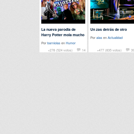
La nueva parodia de
Un zas detrás de otro
Harry Potter mola mucho
Por
alas
en
Actualidad
Por
barniolas
en
Humor
+278 (524 votos)
14
+477 (835 votos)
3