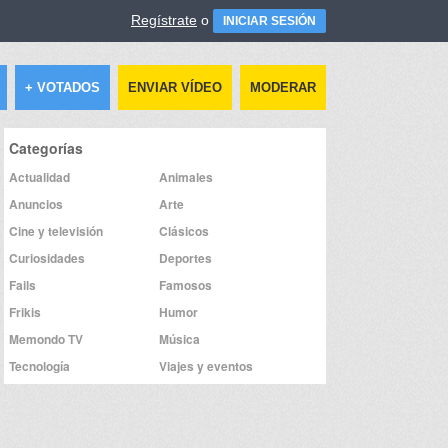
Regístrate
o
INICIAR SESIÓN
+ VOTADOS
ENVIAR VÍDEO
MODERAR
Categorías
Actualidad
Animales
Anuncios
Arte
Cine y televisión
Clásicos
Curiosidades
Deportes
Fails
Famosos
Frikis
Humor
Memondo TV
Música
Tecnología
Viajes y eventos