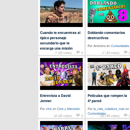
Cuando te encuentras al
Doblando comentarios
típico personaje
destructivos
secundario que te
Por Anónimo en
Curiosidades
encarga una misión
-7 (25 votos)
0
+7 (33 votos)
Por
flamenquin
en
Humor
Entrevista a David
Películas que rompen la
Jenner
4ª pared
Por
vfns
en
Cine y televisión
Por
la_rata_voladora_man
en
Curiosidades
+8 (30 votos)
0
+33 (45 votos)