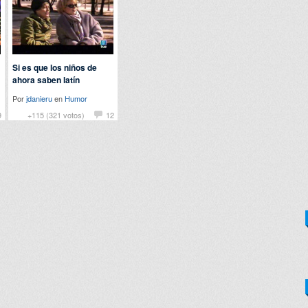
Si es que los niños de
ahora saben latín
Por
jdanieru
en
Humor
9
+115 (321 votos)
12