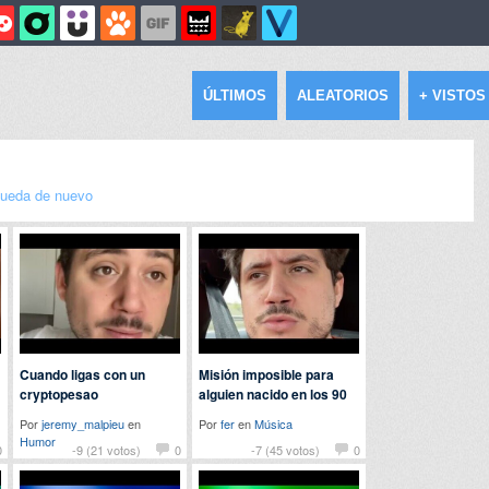
ÚLTIMOS
ALEATORIOS
+ VISTOS
ueda de nuevo
Cuando ligas con un
Misión imposible para
cryptopesao
alguien nacido en los 90
Por
jeremy_malpieu
en
Por
fer
en
Música
Humor
0
-9 (21 votos)
0
-7 (45 votos)
0