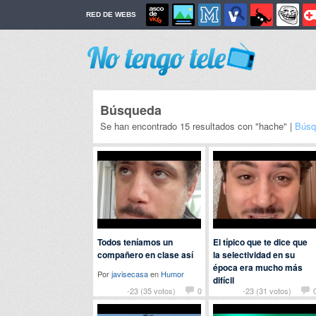
RED DE WEBS
Búsqueda
Se han encontrado 15 resultados con "hache" |
Búsq
Todos teníamos un
El típico que te dice que
compañero en clase así
la selectividad en su
época era mucho más
Por
javisecasa
en
Humor
difícil
-23 (35 votos)
0
-23 (31 votos)
Por
errejota
en
Humor