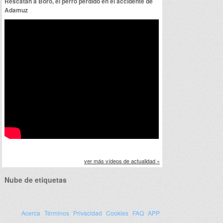
Rescatan a Boro, el perro perdido en el accidente de
Adamuz
ver más vídeos de actualidad »
Nube de etiquetas
Acerca
Términos
Privacidad
Cookies
FAQ
APP