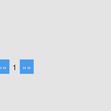
««
1
»»