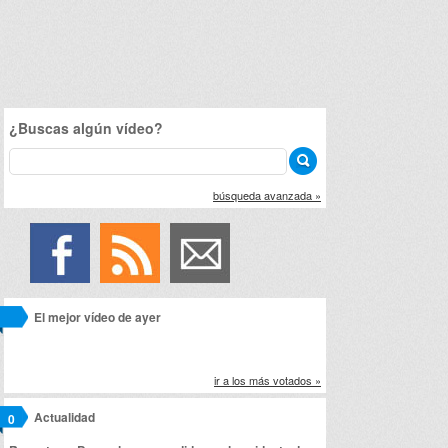
¿Buscas algún vídeo?
búsqueda avanzada »
El mejor vídeo de ayer
ir a los más votados »
Actualidad
0