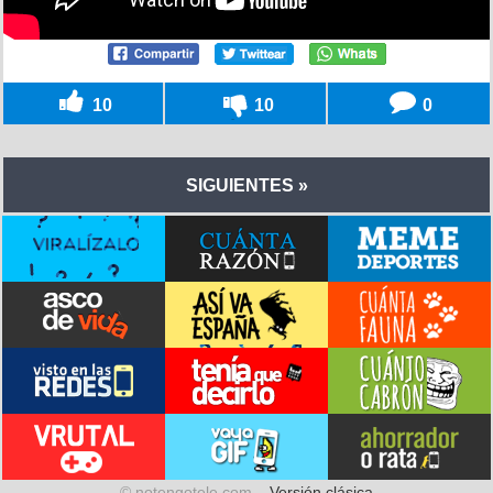
10
10
0
SIGUIENTES »
© notengotele.com –
Versión clásica