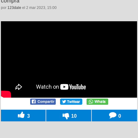
compra
por
123dale
el 2 mar 2023, 15:00
3
10
0