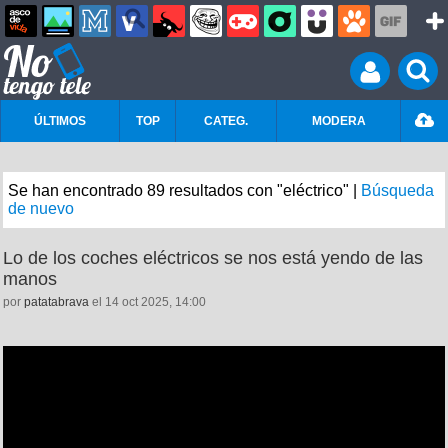
ÚLTIMOS
TOP
CATEG.
MODERA
Se han encontrado 89 resultados con "eléctrico" |
Búsqueda
de nuevo
Lo de los coches eléctricos se nos está yendo de las
manos
por
patatabrava
el 14 oct 2025, 14:00