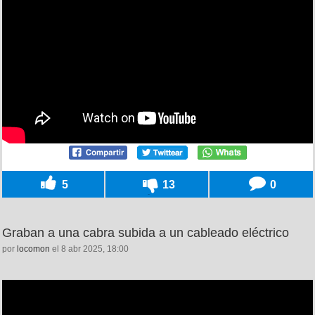
5
13
0
Graban a una cabra subida a un cableado eléctrico
por
locomon
el 8 abr 2025, 18:00