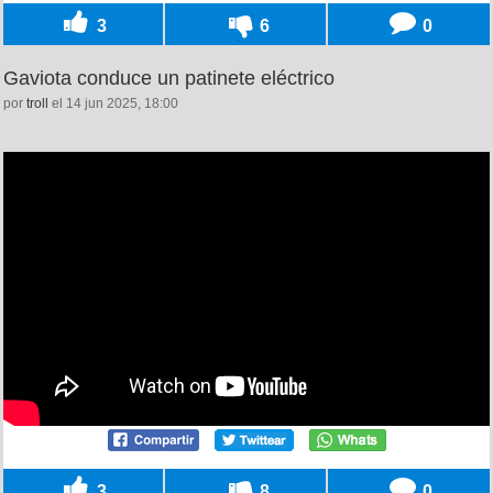
3
6
0
Gaviota conduce un patinete eléctrico
por
troll
el 14 jun 2025, 18:00
3
8
0