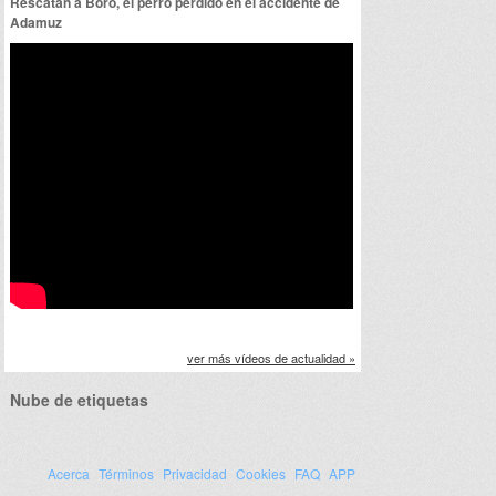
Rescatan a Boro, el perro perdido en el accidente de
Adamuz
ver más vídeos de actualidad »
Nube de etiquetas
Acerca
Términos
Privacidad
Cookies
FAQ
APP