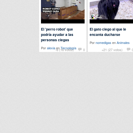
El 'perro robot' que
El gato ciego al que le
podría ayudar a las
encanta ducharse
personas ciegas
Por
nomedigas
en
Animales
Por
alexia
en
Tecnología
-6 (16 votos)
0
+21 (27 votos)