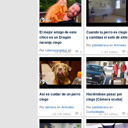
El mejor amigo de este
Cuando tu perro es ciego
chico es un Dragón
y cambias el sofá de sitio
naranja ciego
Por
patatabrava
en
Animales
Por
calamarandaluz
en
+4 (8 votos)
0
-1 (31 votos)
Animales
Así es cuidar de un perro
Haciéndose pasar por
ciego
ciego [Cámara oculta]
Por
detriana
en
Animales
Por
patatabrava
en
Curiosidades
+12 (18 votos)
0
-41 (41 votos)