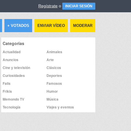
Regístrate
o
INICIAR SESIÓN
+ VOTADOS
ENVIAR VÍDEO
MODERAR
Categorías
Actualidad
Animales
Anuncios
Arte
Cine y televisión
Clásicos
Curiosidades
Deportes
Fails
Famosos
Frikis
Humor
Memondo TV
Música
Tecnología
Viajes y eventos