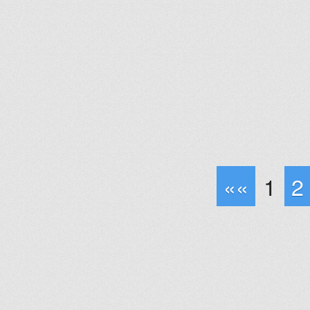
««
1
2