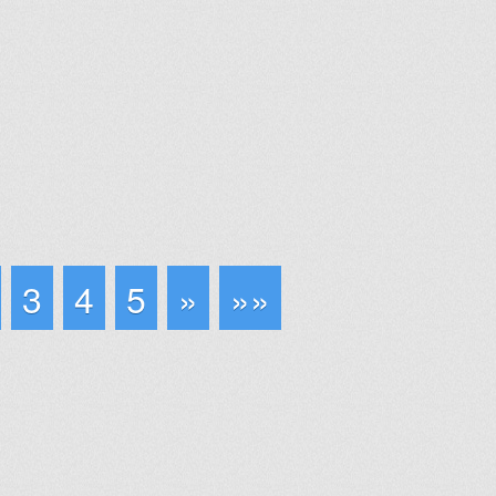
3
4
5
»
»»