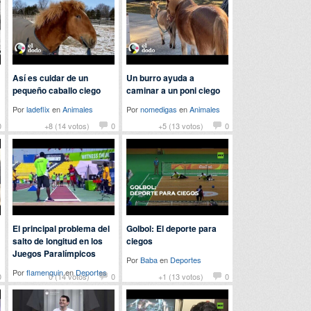
Así es cuidar de un
Un burro ayuda a
pequeño caballo ciego
caminar a un poni ciego
Por
ladeflix
en
Animales
Por
nomedigas
en
Animales
0
+8 (14 votos)
0
+5 (13 votos)
0
El principal problema del
Golbol: El deporte para
salto de longitud en los
ciegos
Juegos Paralímpicos
Por
Baba
en
Deportes
Por
flamenquin
en
Deportes
0
0 (14 votos)
0
+1 (13 votos)
0