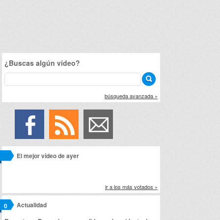
¿Buscas algún vídeo?
búsqueda avanzada »
El mejor vídeo de ayer
ir a los más votados »
Actualidad
0