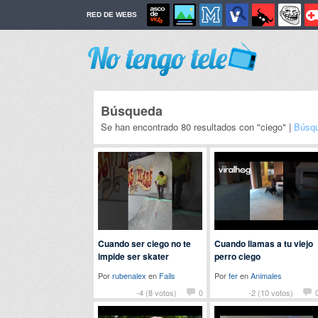
RED DE WEBS
Búsqueda
Se han encontrado 80 resultados con "ciego" |
Búsqu
Cuando ser ciego no te
Cuando llamas a tu viejo
impide ser skater
perro ciego
Por
rubenalex
en
Fails
Por
fer
en
Animales
-4 (8 votos)
0
-2 (10 votos)