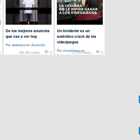
De los mejores anuncios
Un invidente es un
que vas a ver hoy
auténtico crack de los
videojuegos
Por
dodoazul
en
Anuncios
Por
chuckbass
en
0
+26 (46 votos)
0
+1 (19 votos)
0
Curiosidades