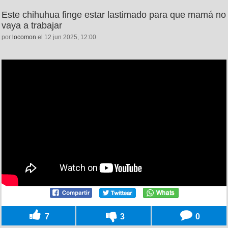
Este chihuhua finge estar lastimado para que mamá no
vaya a trabajar
por
locomon
el 12 jun 2025, 12:00
7
3
0