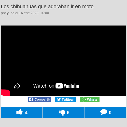
Los chihuahuas que adoraban ir en moto
por
yuno
el 16 ene 2023, 10:00
4
6
0