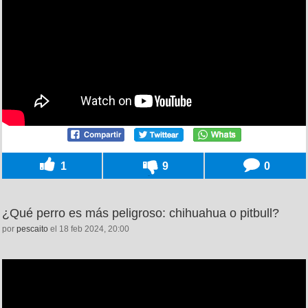
1
9
0
¿Qué perro es más peligroso: chihuahua o pitbull?
por
pescaito
el 18 feb 2024, 20:00