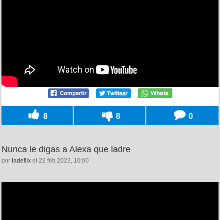
8
8
0
Nunca le digas a Alexa que ladre
por
ladeflix
el 22 feb 2023, 10:00