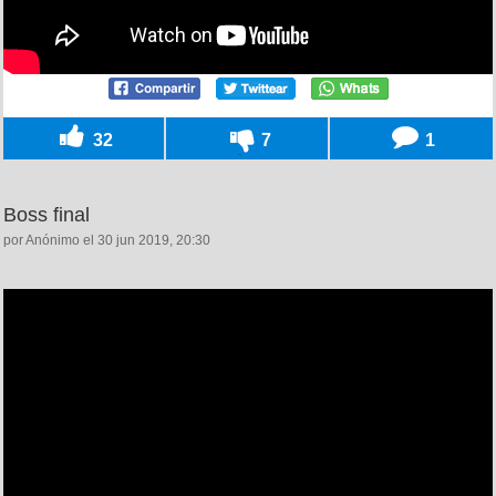
32
7
1
Boss final
por Anónimo el 30 jun 2019, 20:30