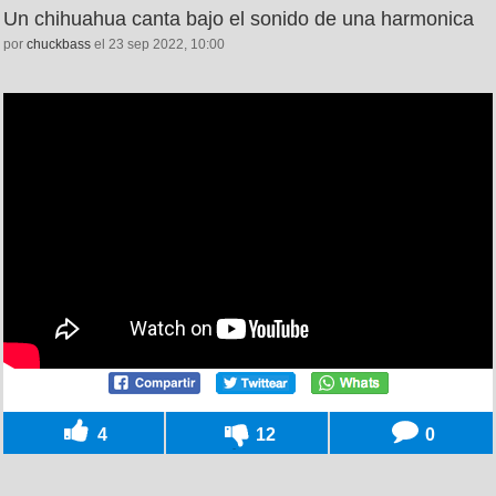
Un chihuahua canta bajo el sonido de una harmonica
por
chuckbass
el 23 sep 2022, 10:00
4
12
0