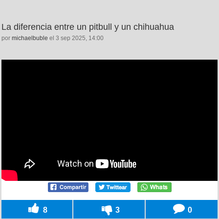
La diferencia entre un pitbull y un chihuahua
por
michaelbuble
el 3 sep 2025, 14:00
8
3
0