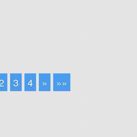
2
3
4
»
»»