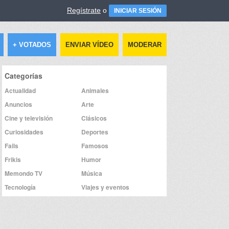
Regístrate
o
INICIAR SESIÓN
+ VOTADOS
ENVIAR VÍDEO
MODERAR
Categorías
Actualidad
Animales
Anuncios
Arte
Cine y televisión
Clásicos
Curiosidades
Deportes
Fails
Famosos
Frikis
Humor
Memondo TV
Música
Tecnología
Viajes y eventos