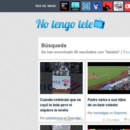
RED DE WEBS
Búsqueda
Se han encontrado 55 resultados con "beisbol" |
Bús
Cuando celebrais que os
Padre salva a sus hijos
cayó la bola pero ni
de un bate volador
siquiera la tenéis
Por
nomedigas
en
Deportes
Por
patatabrava
en
Deportes
-3 (9 votos)
0
0 (10 votos)