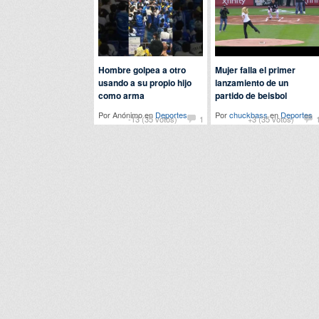
Hombre golpea a otro
Mujer falla el primer
usando a su propio hijo
lanzamiento de un
como arma
partido de beisbol
Por Anónimo en
Deportes
Por
chuckbass
en
Deportes
-13 (35 votos)
1
+3 (35 votos)