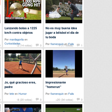
Lanzando bolas a 1225
No es muy buena idea
km/h contra objetos
jugar a béisbol el día de
tu boda
Por
manilagorila
en
Curiosidades
Por
flamenquin
en
Fails
0
-2 (14 votos)
0
-1 (17 votos)
1
Jo, qué gracioso eres,
Impresionante
padre
''homerun''
Por
tete
en
Humor
Por
flamenquin
en
Fails
0
-8 (20 votos)
0
+20 (34 votos)
0