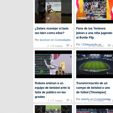
¿Sabes manejar el bate
Fans de los Yankees
tan bien como ellos?
jalean a una niña jugando
al Bottle Flip
Por
locomon
en
Curiosidades
Por
123despasito
en
+1 (13 votos)
0
-12 (22 votos)
Curiosidades
Robots animan a un
Transformación de un
equipo de beisbol ante la
campo de beisbol a uno
falta de público en las
de fútbol [Timelapse]
gradas
Por
ladeflix
en
Curiosidades
-1 (17 votos)
0
+2 (18 votos)
Por
Baba
en
Tecnología