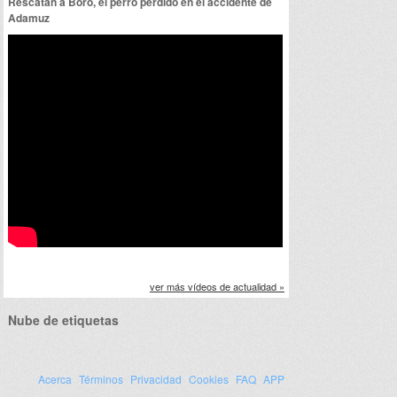
Rescatan a Boro, el perro perdido en el accidente de
Adamuz
ver más vídeos de actualidad »
Nube de etiquetas
Acerca
Términos
Privacidad
Cookies
FAQ
APP