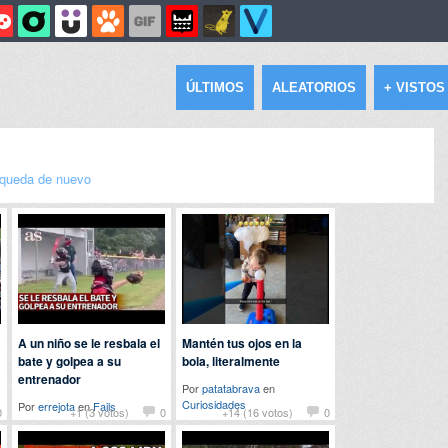
ÚLTIMOS
ALEATORIOS
+ VISTOS
queda de nuevo
A un niño se le resbala el
Mantén tus ojos en la
bate y golpea a su
bola, literalmente
entrenador
Por
patatabrava
en
Curiosidades
Por
errejota
en
Fails
0
+1 (3 votos)
0
+14 (16 votos)
0