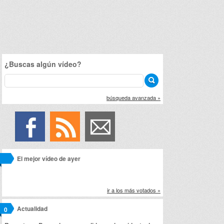
¿Buscas algún vídeo?
búsqueda avanzada »
El mejor vídeo de ayer
ir a los más votados »
Actualidad
0