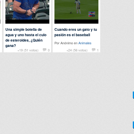
Una simple botella de
Cuando eres un gato y tu
agua y uno hasta el culo
pasión es el baseball
de esteroides, ¿Quién
Por Anónimo en
Animales
gana?
1
+19 (51 votos)
0
+24 (56 votos)
1
Por
rebelagainstschool
en
Humor