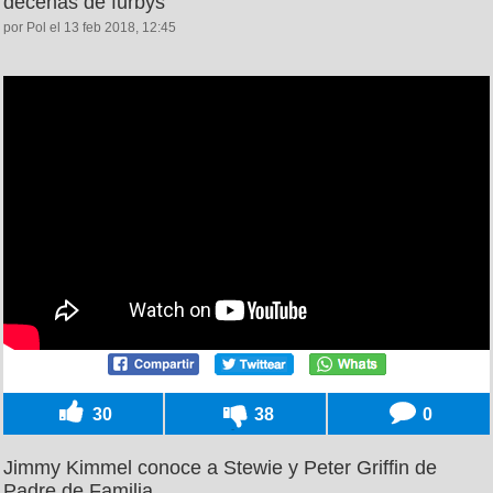
decenas de furbys
por Pol el 13 feb 2018, 12:45
30
38
0
Jimmy Kimmel conoce a Stewie y Peter Griffin de
Padre de Familia