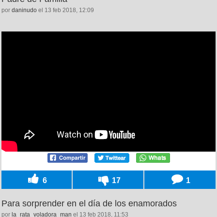
por
daninudo
el 13 feb 2018, 12:09
6
17
1
Para sorprender en el día de los enamorados
por
la_rata_voladora_man
el 13 feb 2018, 11:53