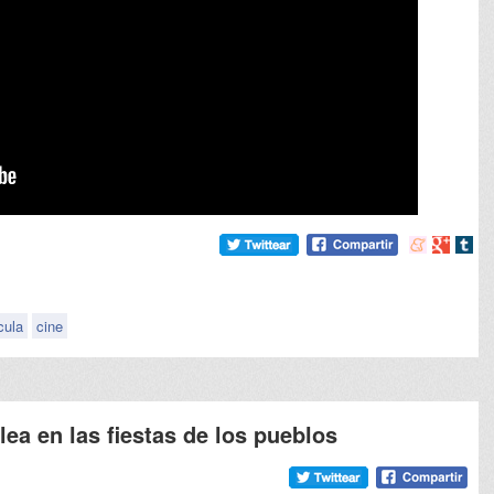
Compartir
Compart
Comp
en
en
en
meneame
Google
tumb
cula
cine
lea en las fiestas de los pueblos