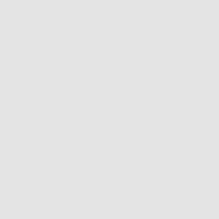
ir
artir
+
lr