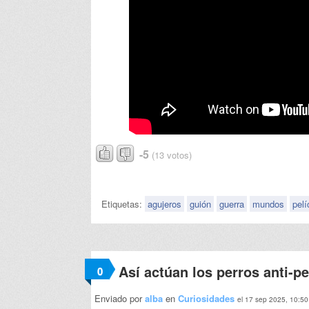
-5
(13 votos)
Etiquetas:
agujeros
guión
guerra
mundos
pelí
Así actúan los perros anti-pe
0
Enviado por
alba
en
Curiosidades
el 17 sep 2025, 10:50