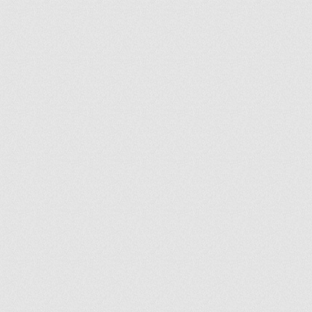
ir
artir
+
lr