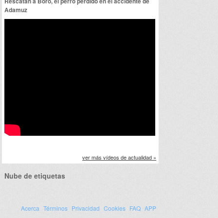
Rescatan a Boro, el perro perdido en el accidente de
Adamuz
ver más vídeos de actualidad »
Nube de etiquetas
Acerca
Términos
Privacidad
Cookies
FAQ
APP