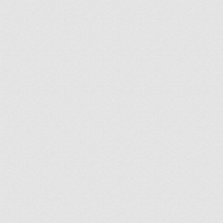
ir
artir
+
lr