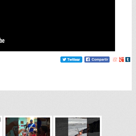
Compartir
Compart
Comp
en
en
en
meneame
Google
tumb