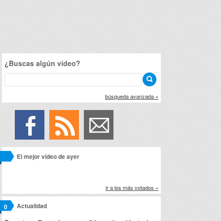
¿Buscas algún vídeo?
búsqueda avanzada »
El mejor vídeo de ayer
ir a los más votados »
Actualidad
0