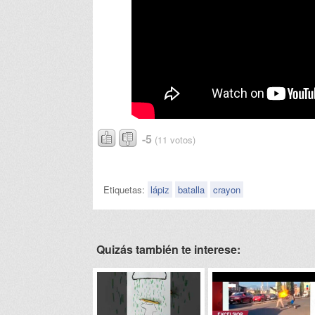
-5
(11 votos)
Etiquetas:
lápiz
batalla
crayon
Quizás también te interese: