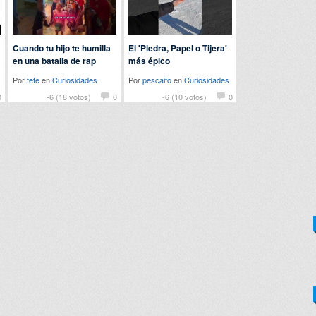
Cuando tu hijo te humilla
El 'Piedra, Papel o Tijera'
en una batalla de rap
más épico
Por
tete
en
Curiosidades
Por
pescaito
en
Curiosidades
0
-6 (18 votos)
0
-6 (10 votos)
0