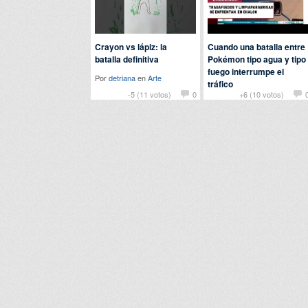
Crayon vs lápiz: la
Cuando una batalla entre
batalla definitiva
Pokémon tipo agua y tipo
fuego interrumpe el
Por
detriana
en
Arte
tráfico
-5 (11 votos)
0
+6 (10 votos)
Por
fer
en
Curiosidades