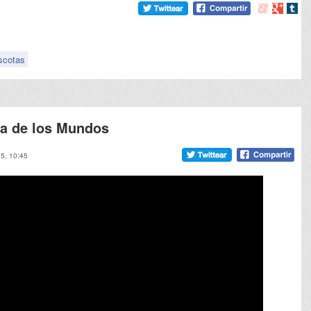
Compartir
Compart
Comp
en
en
en
meneame
Google
tumb
scotas
ra de los Mundos
25, 10:45