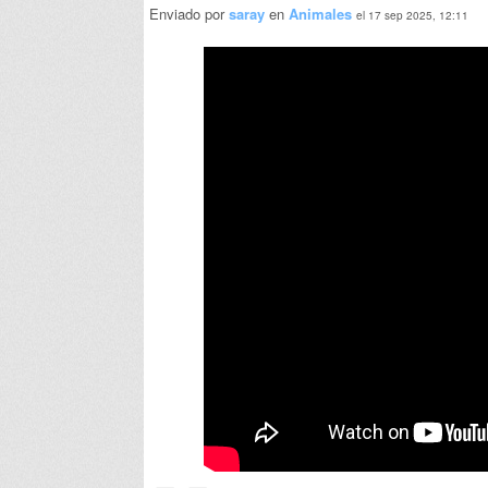
Enviado por
saray
en
Animales
el 17 sep 2025, 12:11