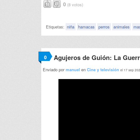
0
(8 votos)
Etiquetas:
niña
hamacas
perros
animales
ma
Agujeros de Guión: La Guer
0
Enviado por
manuel
en
Cine y televisión
el 17 sep 20