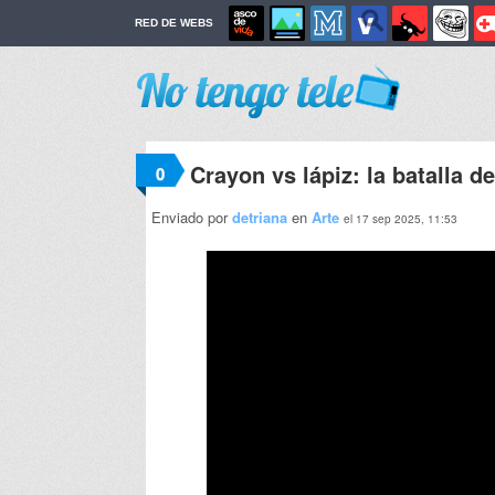
RED DE WEBS
Crayon vs lápiz: la batalla de
0
Enviado por
detriana
en
Arte
el 17 sep 2025, 11:53