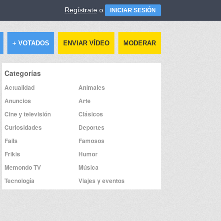
Regístrate
o
INICIAR SESIÓN
+ VOTADOS
ENVIAR VÍDEO
MODERAR
Categorías
Actualidad
Animales
Anuncios
Arte
Cine y televisión
Clásicos
Curiosidades
Deportes
Fails
Famosos
Frikis
Humor
Memondo TV
Música
Tecnología
Viajes y eventos