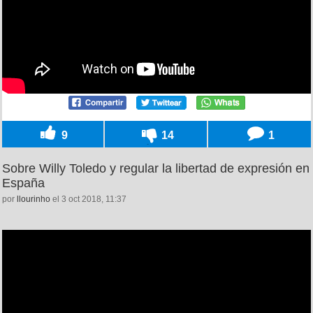
9
14
1
Sobre Willy Toledo y regular la libertad de expresión en
España
por
llourinho
el 3 oct 2018, 11:37