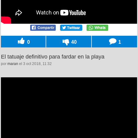
0
40
1
El tatuaje definitivo para fardar en la playa
por
maran
el 3 oct 2018, 11:32