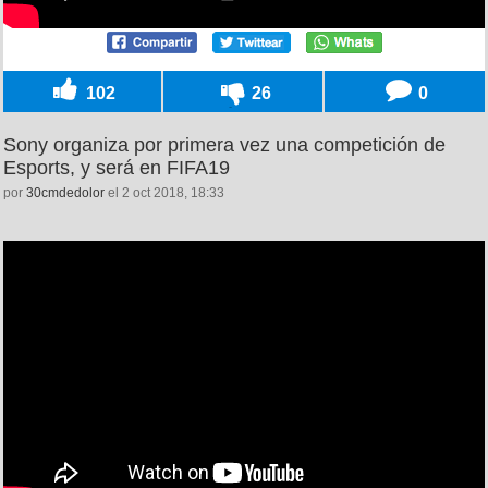
102
26
0
Sony organiza por primera vez una competición de
Esports, y será en FIFA19
por
30cmdedolor
el 2 oct 2018, 18:33