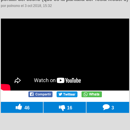
por polnono el 3 oct 2018, 15:32
46
16
3