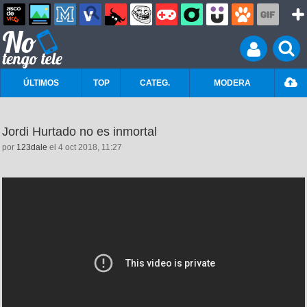
ÚLTIMOS
TOP
CATEG.
MODERA
Jordi Hurtado no es inmortal
por
123dale
el 4 oct 2018, 11:27