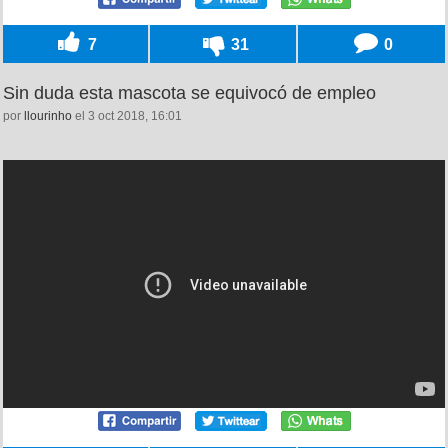
7
31
0
Sin duda esta mascota se equivocó de empleo
por
llourinho
el 3 oct 2018, 16:01