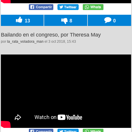
13
8
0
Bailando en el congreso, por Theresa May
por
la_rata_voladora_man
el 3 oct 2018, 15:43