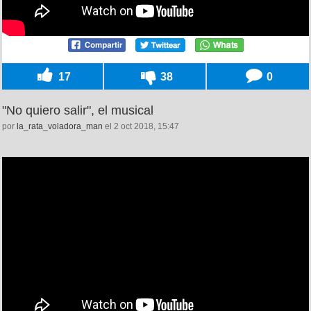
17
38
0
"No quiero salir", el musical
por
la_rata_voladora_man
el 2 oct 2018, 15:47