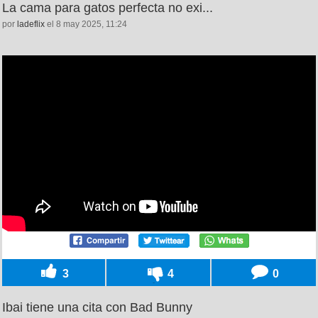
La cama para gatos perfecta no exi...
por
ladeflix
el 8 may 2025, 11:24
3
4
0
Ibai tiene una cita con Bad Bunny