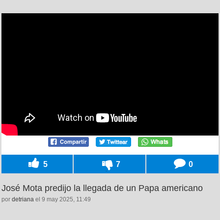
5
7
0
José Mota predijo la llegada de un Papa americano
por
detriana
el 9 may 2025, 11:49