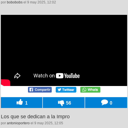
por
bobobobs
el 9 may 2025, 12:02
1
56
0
Los que se dedican a la Impro
por
antonioportero
el 9 may 2025, 12:05