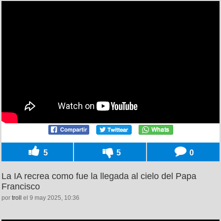
5
5
0
La IA recrea como fue la llegada al cielo del Papa
Francisco
por
troll
el 9 may 2025, 10:36