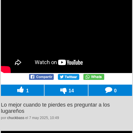
1
14
0
Lo mejor cuando te pierdes es preguntar a los
lugareños
por
chuckbass
el 7 may 2025, 10:49