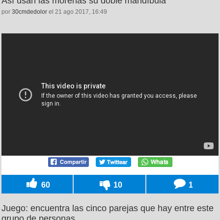
Así usan las morenas su doble mandíbula
por
30cmdedolor
el 21 ago 2017, 16:49
60
10
1
Juego: encuentra las cinco parejas que hay entre este
grupo de personas