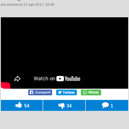
por mosses el 21 ago 2017, 16:48
54
34
1