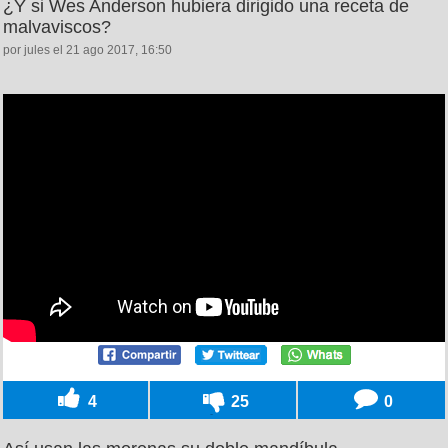
¿Y si Wes Anderson hubiera dirigido una receta de
malvaviscos?
por jules el 21 ago 2017, 16:50
4
25
0