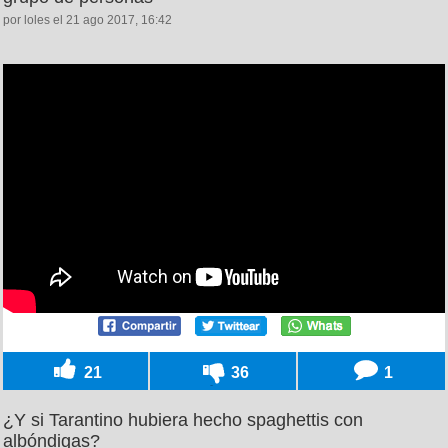
por loles el 21 ago 2017, 16:42
21
36
1
¿Y si Tarantino hubiera hecho spaghettis con
albóndigas?