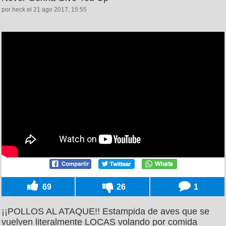
por heck el 21 ago 2017, 15:55
69
26
1
¡¡POLLOS AL ATAQUE!! Estampida de aves que se
vuelven literalmente LOCAS volando por comida