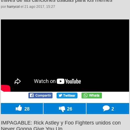
través de las canciones usadas para los memes
por
harrycol
el 21 ago 2017, 15:27
28
26
2
IMPAGABLE: Rick Astley y Foo Fighters unidos con
Never Gonna Give You Up