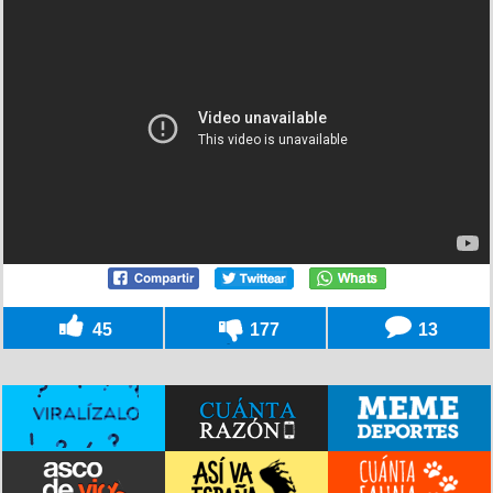
45
177
13