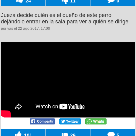
24
11
0
Jueza decide quién es el dueño de este perro
dejándolo entrar en la sala para ver a quién se dirige
por yas el 22 ago 2017, 17:00
101
29
5