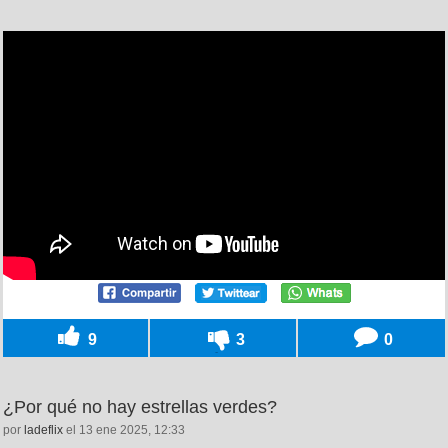
9
3
0
¿Por qué no hay estrellas verdes?
por
ladeflix
el 13 ene 2025, 12:33