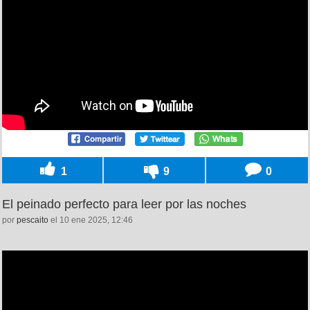
1
9
0
El peinado perfecto para leer por las noches
por
pescaito
el 10 ene 2025, 12:46