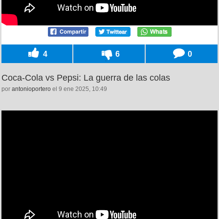
4
6
0
Coca-Cola vs Pepsi: La guerra de las colas
por
antonioportero
el 9 ene 2025, 10:49