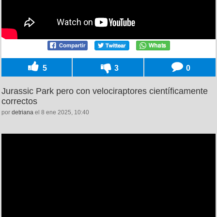
5
3
0
Jurassic Park pero con velociraptores científicamente
correctos
por
detriana
el 8 ene 2025, 10:40