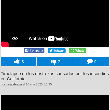
3
7
0
Timelapse de los destrozos causados por los incendios
en California
por
patatabrava
el 10 ene 2025, 12:35