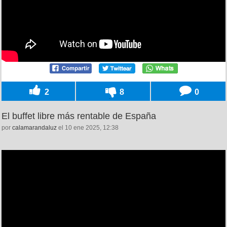
2
8
0
El buffet libre más rentable de España
por
calamarandaluz
el 10 ene 2025, 12:38