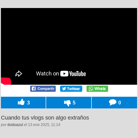
3
5
0
Cuando tus vlogs son algo extraños
por
dodoazul
el 13 ene 2025, 11:14