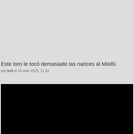
Este loro le tocó demasiado las narices al Misifú
por
troll
el 10 ene 2025, 11:42