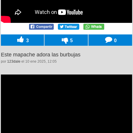
3
5
0
Este mapache adora las burbujas
por
123dale
el 10 ene 2025, 12:05